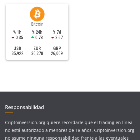
Bitcoin
% 1h
% 24h
% 7d
0.35
0.78
3.67
USD
EUR
GBP
35,922
30,278
26,009
Responsabilidad
Criptoinversion.org quiere recordarle que el trading en línea
no está autorizado a menores de 18 años. Criptoinversion.org
no asume ninguna responsabilidad frente a las eventuales