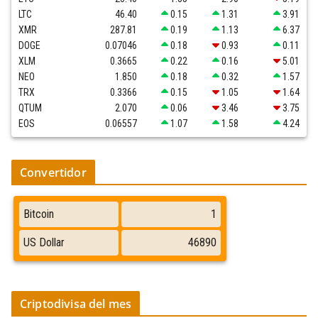
LTC
46.40
0.15
1.31
3.91
XMR
287.81
0.19
1.13
6.37
DOGE
0.07046
0.18
0.93
0.11
XLM
0.3665
0.22
0.16
5.01
NEO
1.850
0.18
0.32
1.57
TRX
0.3366
0.15
1.05
1.64
QTUM
2.070
0.06
3.46
3.75
EOS
0.06557
1.07
1.58
4.24
Convertidor
Criptodivisa del mes