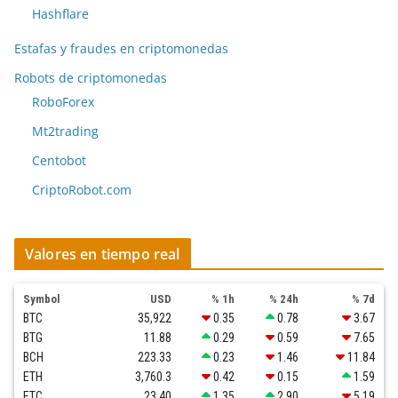
Hashflare
Estafas y fraudes en criptomonedas
Robots de criptomonedas
RoboForex
Mt2trading
Centobot
CriptoRobot.com
Valores en tiempo real
Symbol
USD
% 1h
% 24h
% 7d
BTC
35,922
0.35
0.78
3.67
BTG
11.88
0.29
0.59
7.65
BCH
223.33
0.23
1.46
11.84
ETH
3,760.3
0.42
0.15
1.59
ETC
23.40
1.35
2.90
5.19