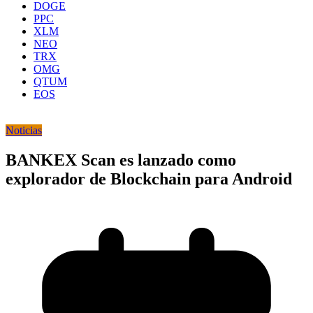
DOGE
PPC
XLM
NEO
TRX
OMG
QTUM
EOS
Noticias
BANKEX Scan es lanzado como
explorador de Blockchain para Android