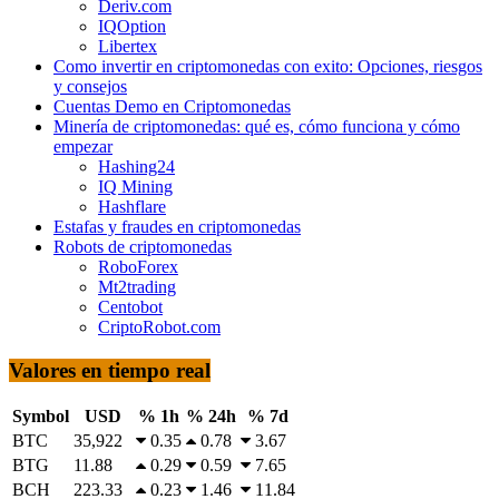
Deriv.com
IQOption
Libertex
Como invertir en criptomonedas con exito: Opciones, riesgos
y consejos
Cuentas Demo en Criptomonedas
Minería de criptomonedas: qué es, cómo funciona y cómo
empezar
Hashing24
IQ Mining
Hashflare
Estafas y fraudes en criptomonedas
Robots de criptomonedas
RoboForex
Mt2trading
Centobot
CriptoRobot.com
Valores en tiempo real
Symbol
USD
% 1h
% 24h
% 7d
BTC
35,922
0.35
0.78
3.67
BTG
11.88
0.29
0.59
7.65
BCH
223.33
0.23
1.46
11.84