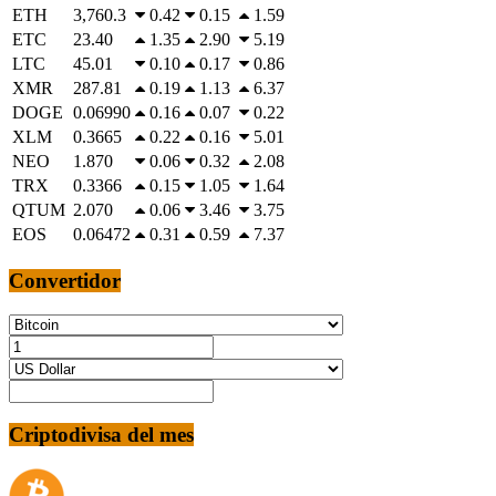
ETH
3,760.3
0.42
0.15
1.59
ETC
23.40
1.35
2.90
5.19
LTC
45.01
0.10
0.17
0.86
XMR
287.81
0.19
1.13
6.37
DOGE
0.06990
0.16
0.07
0.22
XLM
0.3665
0.22
0.16
5.01
NEO
1.870
0.06
0.32
2.08
TRX
0.3366
0.15
1.05
1.64
QTUM
2.070
0.06
3.46
3.75
EOS
0.06472
0.31
0.59
7.37
Convertidor
Criptodivisa del mes