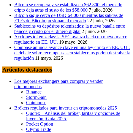
Bitcoin se recupera y se estabiliza en $62.800: el mercado
cripto deja atrás el susto de los $58.000
7 julio, 2026
Bitcoin sigue cerca de USD 64.000 mientras las salidas de
ETFs de Bitcoin presionan al mercado
22 junio, 2026
Stablecoins vs depósitos tokenizados: la nueva batalla entre
bancos y cripto por el dinero digital
2 junio, 2026
Acciones tokenizadas: la SEC avanza hacia un nuevo marco
regulatorio en EE. UU.
19 mayo, 2026
Coinbase anuncia avance clave en una ley cripto en EE. UU.:
el debate sobre recompensas en stablecoins podría destrabar la
regulación
11 mayo, 2026
Articulos destacados
Los mejores exchangers para comprar y vender
criptomonedas
Binance
StormGain
Coinhouse
Brókers regulados para invertir en criptomonedas 2025
Quotex – Análisis del bróker, tarifas y opciones de
inversión [Guía 2025]
Pocket Option
Olymp Trade