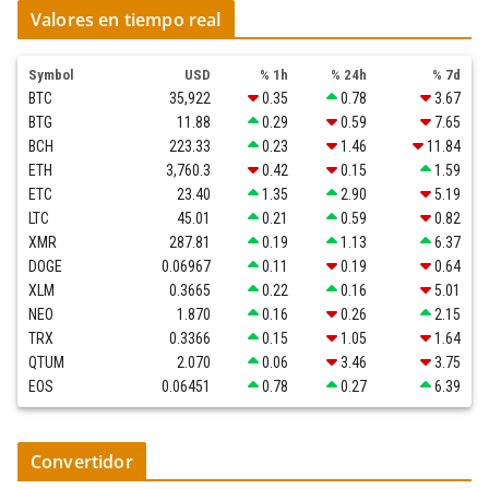
Valores en tiempo real
Symbol
USD
% 1h
% 24h
% 7d
BTC
35,922
0.35
0.78
3.67
BTG
11.88
0.29
0.59
7.65
BCH
223.33
0.23
1.46
11.84
ETH
3,760.3
0.42
0.15
1.59
ETC
23.40
1.35
2.90
5.19
LTC
45.01
0.21
0.59
0.82
XMR
287.81
0.19
1.13
6.37
DOGE
0.06967
0.11
0.19
0.64
XLM
0.3665
0.22
0.16
5.01
NEO
1.870
0.16
0.26
2.15
TRX
0.3366
0.15
1.05
1.64
QTUM
2.070
0.06
3.46
3.75
EOS
0.06451
0.78
0.27
6.39
Convertidor