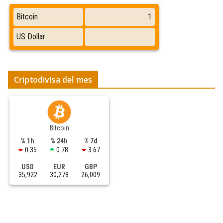
Criptodivisa del mes
Bitcoin
% 1h
% 24h
% 7d
0.35
0.78
3.67
USD
EUR
GBP
35,922
30,278
26,009