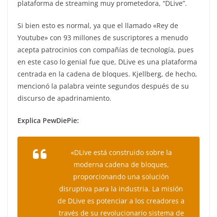
plataforma de streaming muy prometedora, “DLive”.
Si bien esto es normal, ya que el llamado «Rey de
Youtube» con 93 millones de suscriptores a menudo
acepta patrocinios con compañías de tecnología, pues
en este caso lo genial fue que, DLive es una plataforma
centrada en la cadena de bloques. Kjellberg, de hecho,
mencionó la palabra veinte segundos después de su
discurso de apadrinamiento.
Explica PewDiePie:
«DLive está construido sobre la
moderna cadena de bloques,
proporcionando una solución
disruptiva para la industria. La misión
de DLive es potenciar a los creadores a
través de su revolucionario sistema de