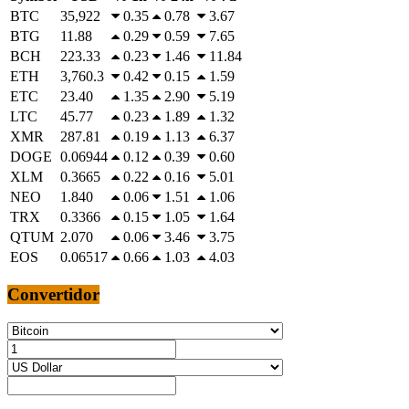
BTC
35,922
0.35
0.78
3.67
BTG
11.88
0.29
0.59
7.65
BCH
223.33
0.23
1.46
11.84
ETH
3,760.3
0.42
0.15
1.59
ETC
23.40
1.35
2.90
5.19
LTC
45.77
0.23
1.89
1.32
XMR
287.81
0.19
1.13
6.37
DOGE
0.06944
0.12
0.39
0.60
XLM
0.3665
0.22
0.16
5.01
NEO
1.840
0.06
1.51
1.06
TRX
0.3366
0.15
1.05
1.64
QTUM
2.070
0.06
3.46
3.75
EOS
0.06517
0.66
1.03
4.03
Convertidor