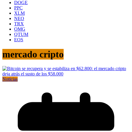
DOGE
PPC
XLM
NEO
TRX
OMG
QTUM
EOS
mercado cripto
Noticias