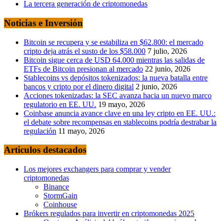
La tercera generación de criptomonedas
Noticias e Inversión
Bitcoin se recupera y se estabiliza en $62.800: el mercado
cripto deja atrás el susto de los $58.000
7 julio, 2026
Bitcoin sigue cerca de USD 64.000 mientras las salidas de
ETFs de Bitcoin presionan al mercado
22 junio, 2026
Stablecoins vs depósitos tokenizados: la nueva batalla entre
bancos y cripto por el dinero digital
2 junio, 2026
Acciones tokenizadas: la SEC avanza hacia un nuevo marco
regulatorio en EE. UU.
19 mayo, 2026
Coinbase anuncia avance clave en una ley cripto en EE. UU.:
el debate sobre recompensas en stablecoins podría destrabar la
regulación
11 mayo, 2026
Articulos destacados
Los mejores exchangers para comprar y vender
criptomonedas
Binance
StormGain
Coinhouse
Brókers regulados para invertir en criptomonedas 2025