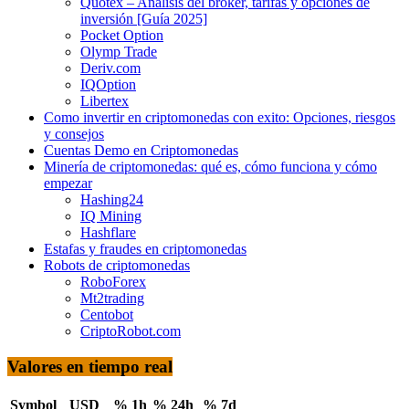
Quotex – Análisis del bróker, tarifas y opciones de
inversión [Guía 2025]
Pocket Option
Olymp Trade
Deriv.com
IQOption
Libertex
Como invertir en criptomonedas con exito: Opciones, riesgos
y consejos
Cuentas Demo en Criptomonedas
Minería de criptomonedas: qué es, cómo funciona y cómo
empezar
Hashing24
IQ Mining
Hashflare
Estafas y fraudes en criptomonedas
Robots de criptomonedas
RoboForex
Mt2trading
Centobot
CriptoRobot.com
Valores en tiempo real
Symbol
USD
% 1h
% 24h
% 7d