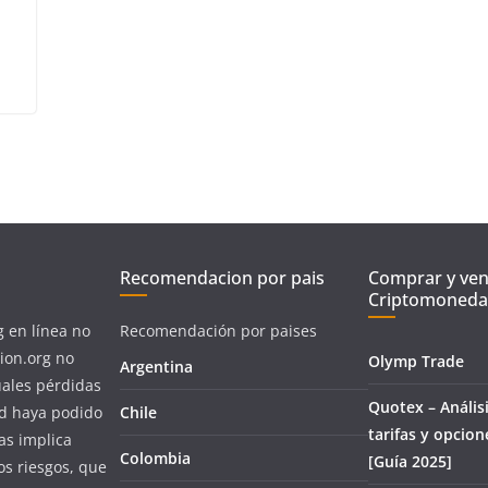
Recomendacion por pais
Comprar y ve
Criptomoneda
g en línea no
Recomendación por paises
ion.org no
Olymp Trade
Argentina
uales pérdidas
Quotex – Análisi
ed haya podido
Chile
tarifas y opcion
as implica
Colombia
[Guía 2025]
os riesgos, que