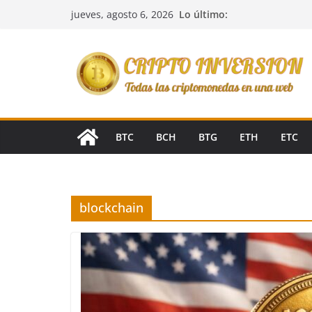
Saltar
Lo último:
jueves, agosto 6, 2026
al
contenido
BTC
BCH
BTG
ETH
ETC
blockchain