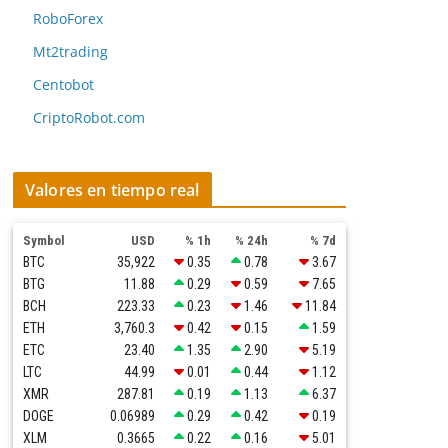
RoboForex
Mt2trading
Centobot
CriptoRobot.com
Valores en tiempo real
Symbol
USD
% 1h
% 24h
% 7d
BTC
35,922
0.35
0.78
3.67
BTG
11.88
0.29
0.59
7.65
BCH
223.33
0.23
1.46
11.84
ETH
3,760.3
0.42
0.15
1.59
ETC
23.40
1.35
2.90
5.19
LTC
44.99
0.01
0.44
1.12
XMR
287.81
0.19
1.13
6.37
DOGE
0.06989
0.29
0.42
0.19
XLM
0.3665
0.22
0.16
5.01