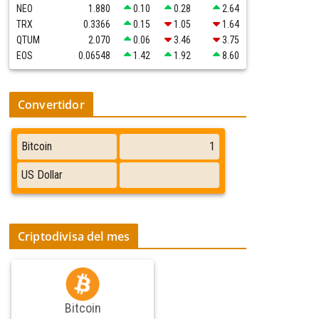
NEO
1.880
0.10
0.28
2.64
TRX
0.3366
0.15
1.05
1.64
QTUM
2.070
0.06
3.46
3.75
EOS
0.06548
1.42
1.92
8.60
Convertidor
Criptodivisa del mes
Bitcoin