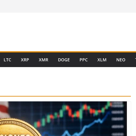
LTC
XRP
XMR
DOGE
PPC
XLM
NEO