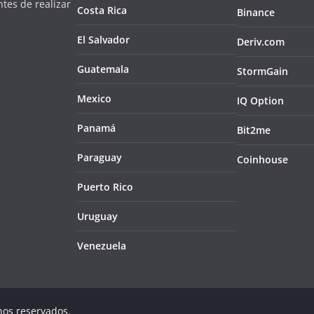
tes de realizar
Costa Rica
Binance
El Salvador
Deriv.com
Guatemala
StormGain
Mexico
IQ Option
Panamá
Bit2me
Paraguay
Coinhouse
Puerto Rico
Uruguay
Venezuela
hos reservados.