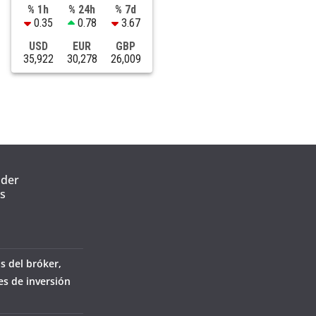
% 1h
% 24h
% 7d
0.35
0.78
3.67
USD
EUR
GBP
35,922
30,278
26,009
nder
s
s del bróker,
es de inversión