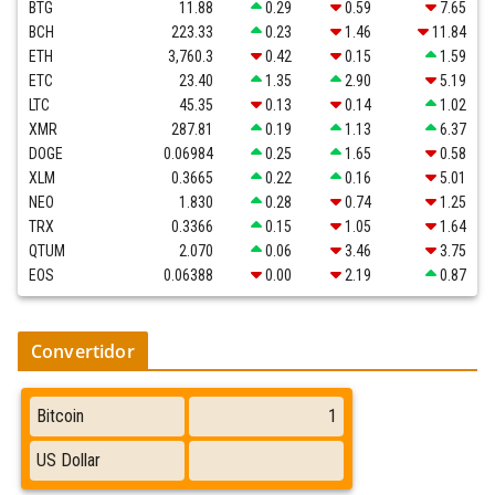
BTG
11.88
0.29
0.59
7.65
BCH
223.33
0.23
1.46
11.84
ETH
3,760.3
0.42
0.15
1.59
ETC
23.40
1.35
2.90
5.19
LTC
45.35
0.13
0.14
1.02
XMR
287.81
0.19
1.13
6.37
DOGE
0.06984
0.25
1.65
0.58
XLM
0.3665
0.22
0.16
5.01
NEO
1.830
0.28
0.74
1.25
TRX
0.3366
0.15
1.05
1.64
QTUM
2.070
0.06
3.46
3.75
EOS
0.06388
0.00
2.19
0.87
Convertidor