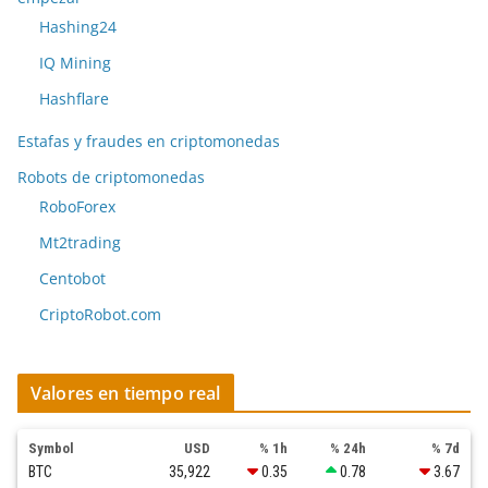
Hashing24
IQ Mining
Hashflare
Estafas y fraudes en criptomonedas
Robots de criptomonedas
RoboForex
Mt2trading
Centobot
CriptoRobot.com
Valores en tiempo real
Symbol
USD
% 1h
% 24h
% 7d
BTC
35,922
0.35
0.78
3.67