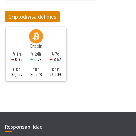
Criptodivisa del mes
Bitcoin
% 1h
% 24h
% 7d
0.35
0.78
3.67
USD
EUR
GBP
35,922
30,278
26,009
Responsabilidad