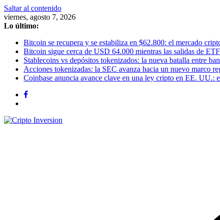
Saltar al contenido
viernes, agosto 7, 2026
Lo último:
Bitcoin se recupera y se estabiliza en $62.800: el mercado cripto
Bitcoin sigue cerca de USD 64.000 mientras las salidas de ETF
Stablecoins vs depósitos tokenizados: la nueva batalla entre banc
Acciones tokenizadas: la SEC avanza hacia un nuevo marco re
Coinbase anuncia avance clave en una ley cripto en EE. UU.: el