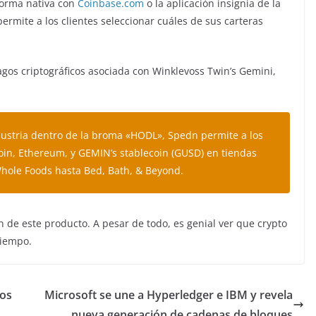
forma nativa con
Coinbase.com
o la aplicación insignia de la
permite a los clientes seleccionar cuáles de sus carteras
pagos criptográficos asociada con Winklevoss Twin’s Gemini,
dustria dentro de la broma «HODL», Spedn permite a los
oin, Ethereum, y GEMIN’s stablecoin (GUSD) en tiendas
ole Foods hasta Bed, Bath, & Beyond.
 de este producto. A pesar de todo, es genial ver que crypto
tiempo.
dos
Microsoft se une a Hyperledger e IBM y revela
nueva generación de cadenas de bloques