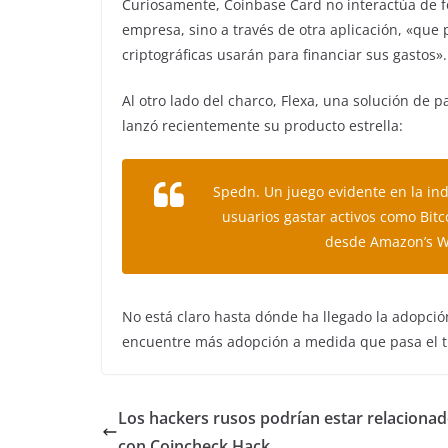
Curiosamente, Coinbase Card no interactúa de 
empresa, sino a través de otra aplicación, «que 
criptográficas usarán para financiar sus gastos».
Al otro lado del charco, Flexa, una solución de 
lanzó recientemente su producto estrella:
Spedn. Un juego evidente en la in
usuarios gastar activos como Bitc
desde Amazon’s Wh
No está claro hasta dónde ha llegado la adopción
encuentre más adopción a medida que pasa el 
Los hackers rusos podrían estar relaciona
con Coincheck Hack