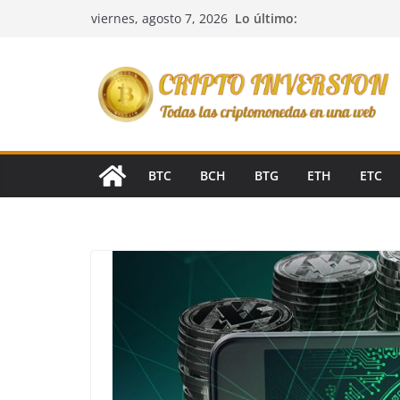
Saltar
Lo último:
viernes, agosto 7, 2026
al
contenido
BTC
BCH
BTG
ETH
ETC