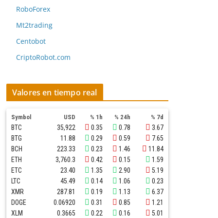
RoboForex
Mt2trading
Centobot
CriptoRobot.com
Valores en tiempo real
Symbol
USD
% 1h
% 24h
% 7d
BTC
35,922
0.35
0.78
3.67
BTG
11.88
0.29
0.59
7.65
BCH
223.33
0.23
1.46
11.84
ETH
3,760.3
0.42
0.15
1.59
ETC
23.40
1.35
2.90
5.19
LTC
45.49
0.14
1.06
0.23
XMR
287.81
0.19
1.13
6.37
DOGE
0.06920
0.31
0.85
1.21
XLM
0.3665
0.22
0.16
5.01