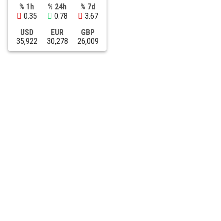
% 1h
% 24h
% 7d
0.35
0.78
3.67
USD
EUR
GBP
35,922
30,278
26,009