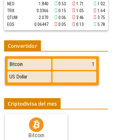
NEO
1.840
0.53
1.71
1.02
TRX
0.3366
0.15
1.05
1.64
QTUM
2.070
0.06
3.46
3.75
EOS
0.06447
0.05
0.13
5.78
Convertidor
Criptodivisa del mes
Bitcoin