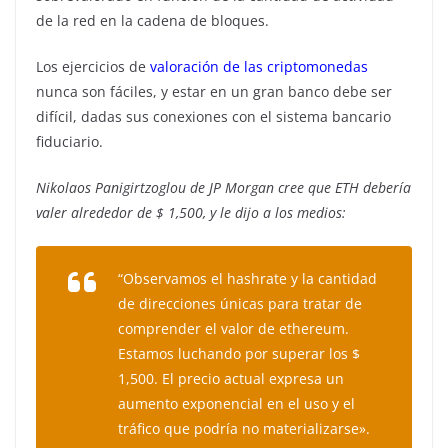
de la red en la cadena de bloques.
Los ejercicios de
valoración de las criptomonedas
nunca son fáciles, y estar en un gran banco debe ser
difícil, dadas sus conexiones con el sistema bancario
fiduciario.
Nikolaos Panigirtzoglou de JP Morgan cree que ETH debería
valer alrededor de $ 1,500, y le dijo a los medios:
“Observamos el hashrate y la cantidad
de direcciones únicas para tratar de
comprender el valor de ethereum.
Estamos luchando por superar los $
1,500. El precio actual expresa un
aumento exponencial en el uso y el
tráfico que podría no materializarse».