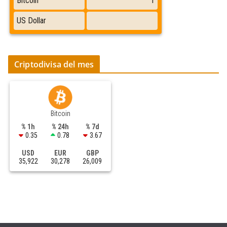
Criptodivisa del mes
Bitcoin
% 1h
% 24h
% 7d
0.35
0.78
3.67
USD
EUR
GBP
35,922
30,278
26,009