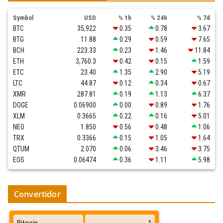
Symbol
USD
% 1h
% 24h
% 7d
BTC
35,922
0.35
0.78
3.67
BTG
11.88
0.29
0.59
7.65
BCH
223.33
0.23
1.46
11.84
ETH
3,760.3
0.42
0.15
1.59
ETC
23.40
1.35
2.90
5.19
LTC
44.87
0.12
0.34
0.67
XMR
287.81
0.19
1.13
6.37
DOGE
0.06900
0.00
0.89
1.76
XLM
0.3665
0.22
0.16
5.01
NEO
1.850
0.56
0.48
1.06
TRX
0.3366
0.15
1.05
1.64
QTUM
2.070
0.06
3.46
3.75
EOS
0.06474
0.36
1.11
5.98
Convertidor