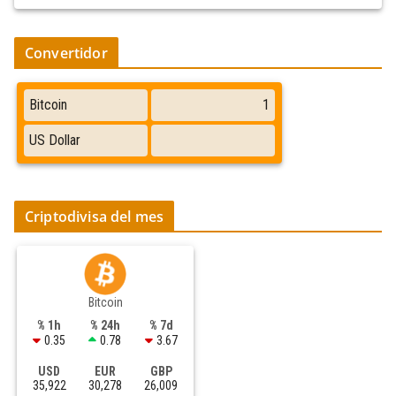
Convertidor
Criptodivisa del mes
Bitcoin
% 1h
% 24h
% 7d
0.35
0.78
3.67
USD
EUR
GBP
35,922
30,278
26,009