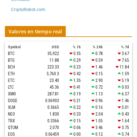
CriptoRobot.com
Valores en tiempo real
Symbol
USD
% 1h
% 24h
% 7d
BTC
35,922
0.35
0.78
3.67
BTG
11.88
0.29
0.59
7.65
BCH
223.33
0.23
1.46
11.84
ETH
3,760.3
0.42
0.15
1.59
ETC
23.40
1.35
2.90
5.19
LTC
45.36
0.41
0.72
0.03
XMR
287.81
0.19
1.13
6.37
DOGE
0.06903
0.21
0.96
1.46
XLM
0.3665
0.22
0.16
5.01
NEO
1.830
0.33
2.04
0.43
TRX
0.3366
0.15
1.05
1.64
QTUM
2.070
0.06
3.46
3.75
EOS
0.06459
0.00
0.12
5.74