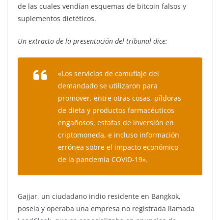
de las cuales vendían esquemas de bitcoin falsos y
suplementos dietéticos.
Un extracto de la presentación del tribunal dice:
«Los servicios de camuflaje del
demandado se utilizaron para
promover, entre otras cosas, píldoras
de dieta y productos farmacéuticos
engañosos, estafas de inversión en
criptomoneda, e incluso información
errónea sobre el impacto económico
de la pandemia COVID-19».
Gajjar, un ciudadano indio residente en Bangkok,
poseía y operaba una empresa no registrada llamada