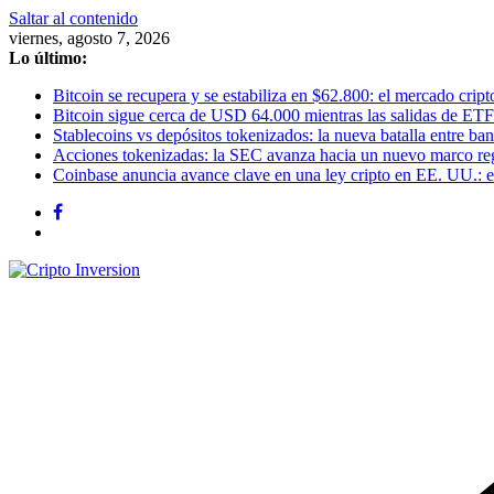
Saltar al contenido
viernes, agosto 7, 2026
Lo último:
Bitcoin se recupera y se estabiliza en $62.800: el mercado cripto
Bitcoin sigue cerca de USD 64.000 mientras las salidas de ETF
Stablecoins vs depósitos tokenizados: la nueva batalla entre banc
Acciones tokenizadas: la SEC avanza hacia un nuevo marco re
Coinbase anuncia avance clave en una ley cripto en EE. UU.: el