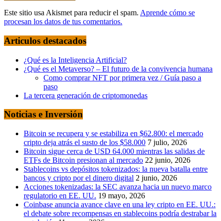
Este sitio usa Akismet para reducir el spam.
Aprende cómo se
procesan los datos de tus comentarios.
Articulos destacados
¿Qué es la Inteligencia Artificial?
¿Qué es el Metaverso? – El futuro de la convivencia humana
Como comprar NFT por primera vez / Guía paso a
paso
La tercera generación de criptomonedas
Noticias e Inversión
Bitcoin se recupera y se estabiliza en $62.800: el mercado
cripto deja atrás el susto de los $58.000
7 julio, 2026
Bitcoin sigue cerca de USD 64.000 mientras las salidas de
ETFs de Bitcoin presionan al mercado
22 junio, 2026
Stablecoins vs depósitos tokenizados: la nueva batalla entre
bancos y cripto por el dinero digital
2 junio, 2026
Acciones tokenizadas: la SEC avanza hacia un nuevo marco
regulatorio en EE. UU.
19 mayo, 2026
Coinbase anuncia avance clave en una ley cripto en EE. UU.:
el debate sobre recompensas en stablecoins podría destrabar la