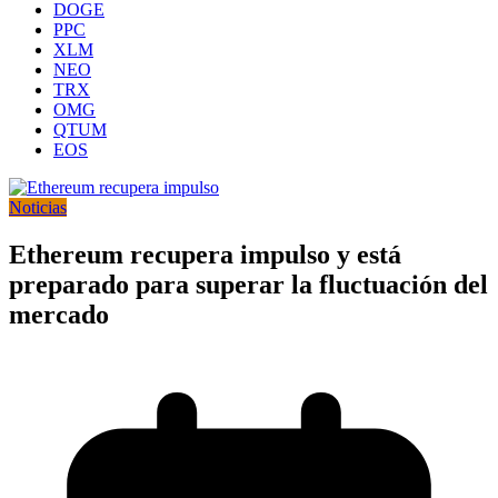
DOGE
PPC
XLM
NEO
TRX
OMG
QTUM
EOS
Noticias
Ethereum recupera impulso y está
preparado para superar la fluctuación del
mercado