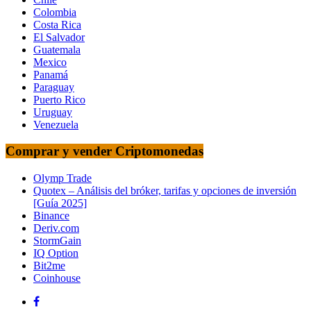
Colombia
Costa Rica
El Salvador
Guatemala
Mexico
Panamá
Paraguay
Puerto Rico
Uruguay
Venezuela
Comprar y vender Criptomonedas
Olymp Trade
Quotex – Análisis del bróker, tarifas y opciones de inversión
[Guía 2025]
Binance
Deriv.com
StormGain
IQ Option
Bit2me
Coinhouse