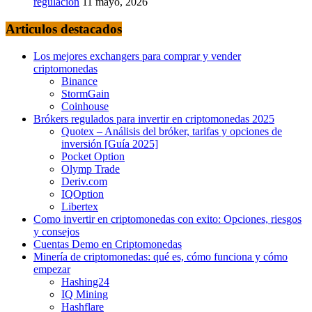
regulación
11 mayo, 2026
Articulos destacados
Los mejores exchangers para comprar y vender
criptomonedas
Binance
StormGain
Coinhouse
Brókers regulados para invertir en criptomonedas 2025
Quotex – Análisis del bróker, tarifas y opciones de
inversión [Guía 2025]
Pocket Option
Olymp Trade
Deriv.com
IQOption
Libertex
Como invertir en criptomonedas con exito: Opciones, riesgos
y consejos
Cuentas Demo en Criptomonedas
Minería de criptomonedas: qué es, cómo funciona y cómo
empezar
Hashing24
IQ Mining
Hashflare