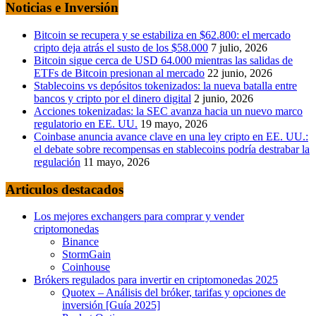
Noticias e Inversión
Bitcoin se recupera y se estabiliza en $62.800: el mercado
cripto deja atrás el susto de los $58.000
7 julio, 2026
Bitcoin sigue cerca de USD 64.000 mientras las salidas de
ETFs de Bitcoin presionan al mercado
22 junio, 2026
Stablecoins vs depósitos tokenizados: la nueva batalla entre
bancos y cripto por el dinero digital
2 junio, 2026
Acciones tokenizadas: la SEC avanza hacia un nuevo marco
regulatorio en EE. UU.
19 mayo, 2026
Coinbase anuncia avance clave en una ley cripto en EE. UU.:
el debate sobre recompensas en stablecoins podría destrabar la
regulación
11 mayo, 2026
Articulos destacados
Los mejores exchangers para comprar y vender
criptomonedas
Binance
StormGain
Coinhouse
Brókers regulados para invertir en criptomonedas 2025
Quotex – Análisis del bróker, tarifas y opciones de
inversión [Guía 2025]