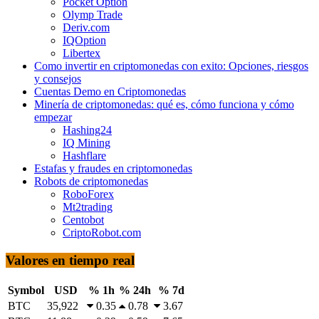
Pocket Option
Olymp Trade
Deriv.com
IQOption
Libertex
Como invertir en criptomonedas con exito: Opciones, riesgos
y consejos
Cuentas Demo en Criptomonedas
Minería de criptomonedas: qué es, cómo funciona y cómo
empezar
Hashing24
IQ Mining
Hashflare
Estafas y fraudes en criptomonedas
Robots de criptomonedas
RoboForex
Mt2trading
Centobot
CriptoRobot.com
Valores en tiempo real
Symbol
USD
% 1h
% 24h
% 7d
BTC
35,922
0.35
0.78
3.67