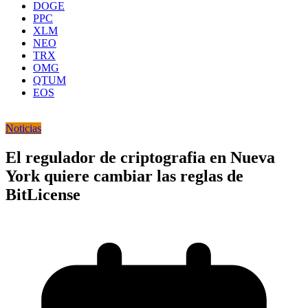
DOGE
PPC
XLM
NEO
TRX
OMG
QTUM
EOS
Noticias
El regulador de criptografia en Nueva
York quiere cambiar las reglas de
BitLicense