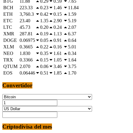
BTG
11.88
0.29
0.59
7.65
BCH
223.33
0.23
1.46
11.84
ETH
3,760.3
0.42
0.15
1.59
ETC
23.40
1.35
2.90
5.19
LTC
45.73
0.20
0.24
2.07
XMR
287.81
0.19
1.13
6.37
DOGE
0.06975
0.05
0.91
0.64
XLM
0.3665
0.22
0.16
5.01
NEO
1.830
0.35
1.61
0.34
TRX
0.3366
0.15
1.05
1.64
QTUM
2.070
0.06
3.46
3.75
EOS
0.06446
0.51
1.85
1.70
Convertidor
Criptodivisa del mes