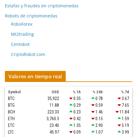
Estafas y fraudes en criptomonedas
Robots de criptomonedas
RoboForex
Mt2trading
Centobot
CriptoRobot.com
Valores en tiempo real
Symbol
USD
% 1h
% 24h
% 7d
BTC
35,922
0.35
0.78
3.67
BTG
11.88
0.29
0.59
7.65
BCH
223.33
0.23
1.46
11.84
ETH
3,760.3
0.42
0.15
1.59
ETC
23.40
1.35
2.90
5.19
LTC
45.97
0.09
1.07
3.99