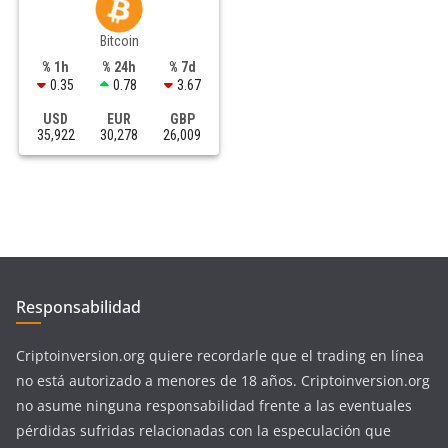
Bitcoin
% 1h
% 24h
% 7d
0.35
0.78
3.67
USD
EUR
GBP
35,922
30,278
26,009
Responsabilidad
Criptoinversion.org quiere recordarle que el trading en línea
no está autorizado a menores de 18 años. Criptoinversion.org
no asume ninguna responsabilidad frente a las eventuales
pérdidas sufridas relacionadas con la especulación que