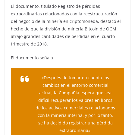
El documento, titulado Registro de pérdidas
extraordinarias relacionadas con la reestructuración
del negocio de la minería en criptomoneda, destacó el
hecho de que la división de minería Bitcoin de OGM
atrajo grandes cantidades de pérdidas en el cuarto
trimestre de 2018.
El documento señala
«Después de tomar en cuenta los
cambios en el entorno comercial
actual, la Compañía espera que sea
difícil recuperar los valores en libros
de los activos comerciales relacionados
con la minería interna, y por lo tanto,
se ha decidido registrar una pérdida
extraordinaria».