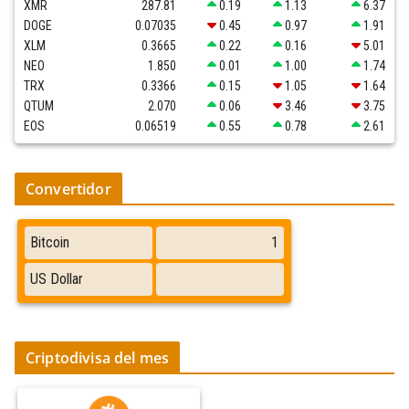
XMR
287.81
0.19
1.13
6.37
DOGE
0.07035
0.45
0.97
1.91
XLM
0.3665
0.22
0.16
5.01
NEO
1.850
0.01
1.00
1.74
TRX
0.3366
0.15
1.05
1.64
QTUM
2.070
0.06
3.46
3.75
EOS
0.06519
0.55
0.78
2.61
Convertidor
Criptodivisa del mes