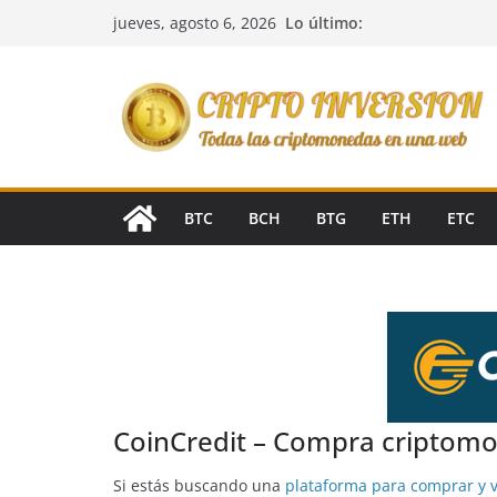
Saltar
Lo último:
jueves, agosto 6, 2026
al
contenido
BTC
BCH
BTG
ETH
ETC
CoinCredit – Compra criptomon
Si estás buscando una
plataforma para comprar y 