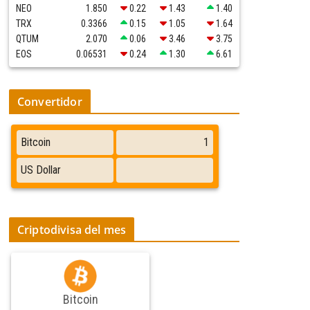
NEO
1.850
0.22
1.43
1.40
TRX
0.3366
0.15
1.05
1.64
QTUM
2.070
0.06
3.46
3.75
EOS
0.06531
0.24
1.30
6.61
Convertidor
Criptodivisa del mes
Bitcoin