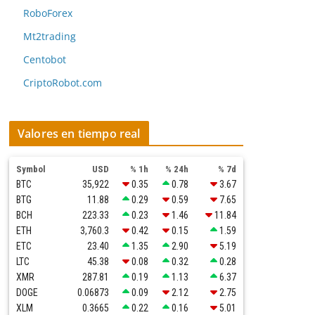
RoboForex
Mt2trading
Centobot
CriptoRobot.com
Valores en tiempo real
Symbol
USD
% 1h
% 24h
% 7d
BTC
35,922
0.35
0.78
3.67
BTG
11.88
0.29
0.59
7.65
BCH
223.33
0.23
1.46
11.84
ETH
3,760.3
0.42
0.15
1.59
ETC
23.40
1.35
2.90
5.19
LTC
45.38
0.08
0.32
0.28
XMR
287.81
0.19
1.13
6.37
DOGE
0.06873
0.09
2.12
2.75
XLM
0.3665
0.22
0.16
5.01