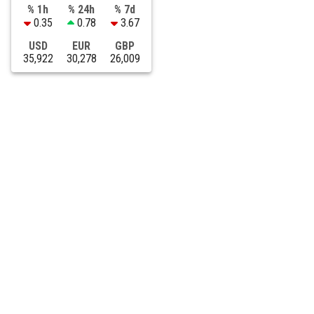
% 1h
% 24h
% 7d
0.35
0.78
3.67
USD
EUR
GBP
35,922
30,278
26,009