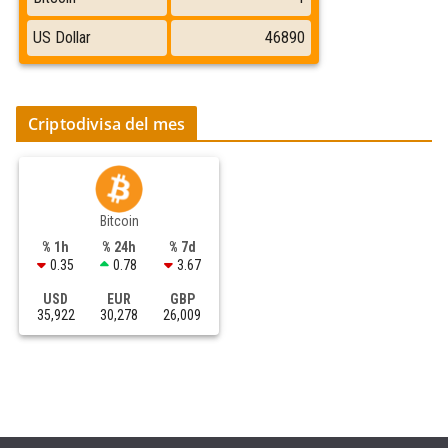
Criptodivisa del mes
Bitcoin
% 1h
% 24h
% 7d
0.35
0.78
3.67
USD
EUR
GBP
35,922
30,278
26,009