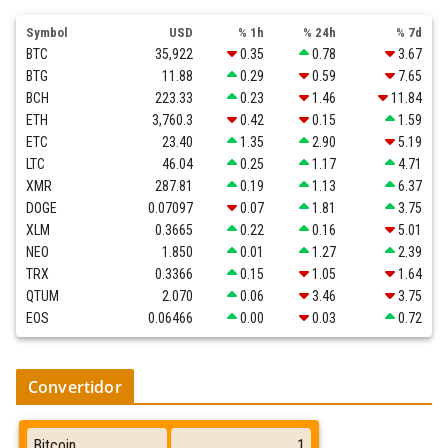
Symbol
USD
% 1h
% 24h
% 7d
BTC
35,922
0.35
0.78
3.67
BTG
11.88
0.29
0.59
7.65
BCH
223.33
0.23
1.46
11.84
ETH
3,760.3
0.42
0.15
1.59
ETC
23.40
1.35
2.90
5.19
LTC
46.04
0.25
1.17
4.71
XMR
287.81
0.19
1.13
6.37
DOGE
0.07097
0.07
1.81
3.75
XLM
0.3665
0.22
0.16
5.01
NEO
1.850
0.01
1.27
2.39
TRX
0.3366
0.15
1.05
1.64
QTUM
2.070
0.06
3.46
3.75
EOS
0.06466
0.00
0.03
0.72
Convertidor