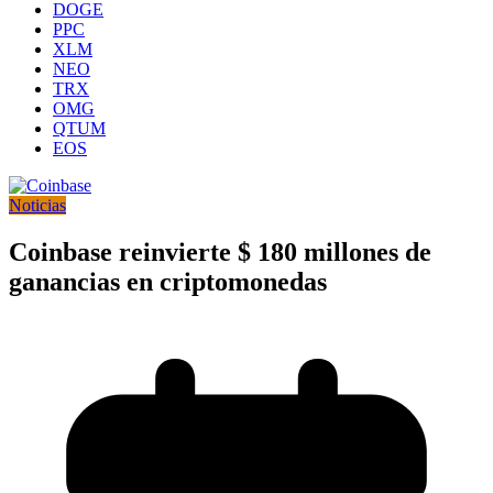
DOGE
PPC
XLM
NEO
TRX
OMG
QTUM
EOS
Noticias
Coinbase reinvierte $ 180 millones de
ganancias en criptomonedas