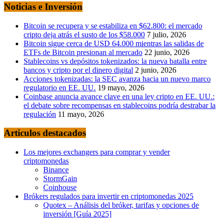
Noticias e Inversión
Bitcoin se recupera y se estabiliza en $62.800: el mercado
cripto deja atrás el susto de los $58.000
7 julio, 2026
Bitcoin sigue cerca de USD 64.000 mientras las salidas de
ETFs de Bitcoin presionan al mercado
22 junio, 2026
Stablecoins vs depósitos tokenizados: la nueva batalla entre
bancos y cripto por el dinero digital
2 junio, 2026
Acciones tokenizadas: la SEC avanza hacia un nuevo marco
regulatorio en EE. UU.
19 mayo, 2026
Coinbase anuncia avance clave en una ley cripto en EE. UU.:
el debate sobre recompensas en stablecoins podría destrabar la
regulación
11 mayo, 2026
Articulos destacados
Los mejores exchangers para comprar y vender
criptomonedas
Binance
StormGain
Coinhouse
Brókers regulados para invertir en criptomonedas 2025
Quotex – Análisis del bróker, tarifas y opciones de
inversión [Guía 2025]