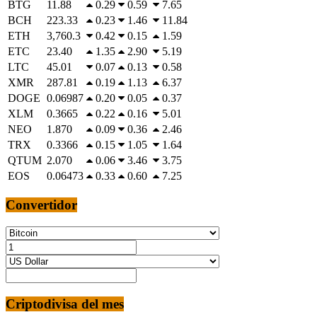
BTG
11.88
0.29
0.59
7.65
BCH
223.33
0.23
1.46
11.84
ETH
3,760.3
0.42
0.15
1.59
ETC
23.40
1.35
2.90
5.19
LTC
45.01
0.07
0.13
0.58
XMR
287.81
0.19
1.13
6.37
DOGE
0.06987
0.20
0.05
0.37
XLM
0.3665
0.22
0.16
5.01
NEO
1.870
0.09
0.36
2.46
TRX
0.3366
0.15
1.05
1.64
QTUM
2.070
0.06
3.46
3.75
EOS
0.06473
0.33
0.60
7.25
Convertidor
Criptodivisa del mes