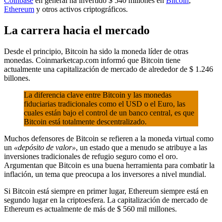
Coinbase
en general ha invertido $ 540 millones en
Bitcoin
,
Ethereum
y otros activos criptográficos.
La carrera hacia el mercado
Desde el principio, Bitcoin ha sido la moneda líder de otras
monedas. Coinmarketcap.com informó que Bitcoin tiene
actualmente una capitalización de mercado de alrededor de $ 1.246
billones.
La diferencia clave entre Bitcoin y las monedas
fiduciarias tradicionales como el USD o el Euro, las
cuales están bajo el control de un banco central, es que
Bitcoin está totalmente descentralizado.
Muchos defensores de Bitcoin se refieren a la moneda virtual como
un
«depósito de valor»
, un estado que a menudo se atribuye a las
inversiones tradicionales de refugio seguro como el oro.
Argumentan que Bitcoin es una buena herramienta para combatir la
inflación, un tema que preocupa a los inversores a nivel mundial.
Si Bitcoin está siempre en primer lugar, Ethereum siempre está en
segundo lugar en la criptoesfera. La capitalización de mercado de
Ethereum es actualmente de más de $ 560 mil millones.