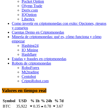
Pocket Option
Olymp Trade
Deriv.com
IQOption
Libertex
Como invertir en criptomonedas con exito: Opciones, riesgos
y consejos
Cuentas Demo en Criptomonedas
Minería de criptomonedas: qué es, cómo funciona y cómo
empezar
Hashing24
IQ Mining
Hashflare
Estafas y fraudes en criptomonedas
Robots de criptomonedas
RoboForex
Mt2trading
Centobot
CriptoRobot.com
Valores en tiempo real
Symbol
USD
% 1h
% 24h
% 7d
BTC
35,922
0.35
0.78
3.67