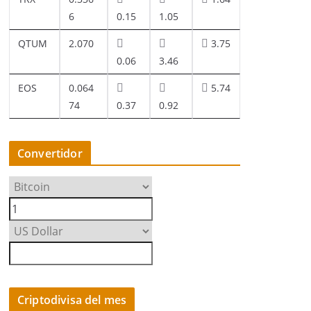
6
0.15
1.05
QTUM
2.070
3.75
0.06
3.46
EOS
0.064
5.74
74
0.37
0.92
Convertidor
Criptodivisa del mes