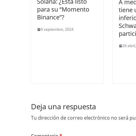
Solana: ¿Está listo
A med
para su “Momento
tiene
Binance”?
inferi
Schwa
6 septiembre, 2024
partic
26 abril
Deja una respuesta
Tu dirección de correo electrónico no será pu