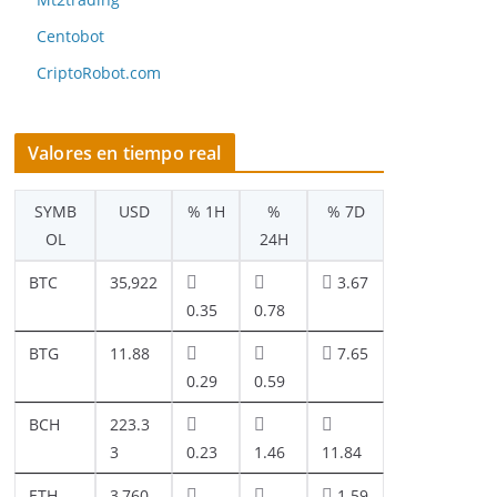
Centobot
CriptoRobot.com
Valores en tiempo real
SYMB
USD
% 1H
%
% 7D
OL
24H
BTC
35,922
3.67
0.35
0.78
BTG
11.88
7.65
0.29
0.59
BCH
223.3
3
0.23
1.46
11.84
ETH
3,760.
1.59