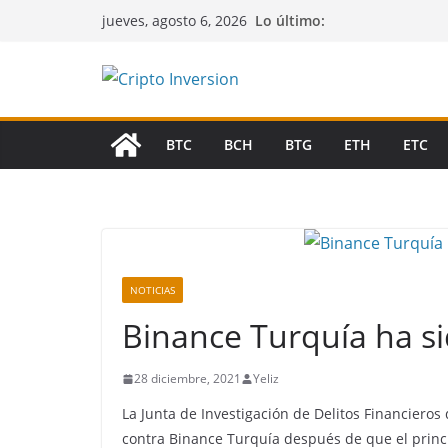
Saltar
Lo último:
jueves, agosto 6, 2026
al
contenido
BTC
BCH
BTG
ETH
ETC
NOTICIAS
Binance Turquía ha s
28 diciembre, 2021
Yeliz
La Junta de Investigación de Delitos Financier
contra
Binance Turquía después de que el princ