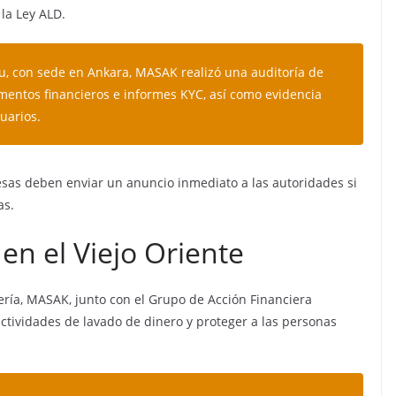
la Ley ALD.
u, con sede en Ankara, MASAK realizó una auditoría de
mentos financieros e informes KYC, así como evidencia
uarios.
esas deben enviar un anuncio inmediato a las autoridades si
as.
n el Viejo Oriente
ería, MASAK, junto con el Grupo de Acción Financiera
 actividades de lavado de dinero y proteger a las personas