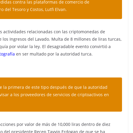
didas contra las plataformas de comercio de
ro del Tesoro y Costos, Lutfi Elvan.
as actividades relacionadas con las criptomonedas de
 los Ingresos del Lavado. Multa de 8 millones de liras turcas,
a por violar la ley. El desagradable evento convirtió a
tografía
en ser multado por la autoridad turca.
e la primera de este tipo después de que la autoridad
isar a los proveedores de servicios de criptoactivos en
ciones por valor de más de 10,000 liras dentro de diez
cio del presidente Recep Tayyip Erdogan de que se ha