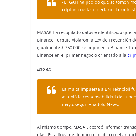
«El GAFI ha pedido que se tomen me
criptomonedas»
, declaró el exminist
MASAK ha recopilado datos e identificado que l
Binance Turquía violaron la Ley de Prevención de
igualmente $ 750,000 se imponen a Binance Turquí
Binance en el primer negocio orientado a la
crip
Esto es:
La multa impuesta a BN Teknoloji fu
asumió la responsabilidad de superv
mayo, según Anadolu News.
Al mismo tiempo, MASAK acordó informar transac
días. Esta línea de tiempo coincide con el anun