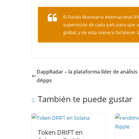
El Fondo Monetario Internacional (F
supervisión de cada país para que 
global, y de esta manera fortalecer l
DappRadar – la plataforma líder de análisis
dApps
También te puede gustar
Token DRIFT en