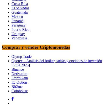
Costa Rica
El Salvador
Guatemala
Mexico
Panamá
Paraguay
Puerto Rico
Uruguay
Venezuela
Comprar y vender Criptomonedas
Olymp Trade
Quotex – Análisis del bróker, tarifas y opciones de inversión
[Guía 2025]
Binance
Deriv.com
StormGain
IQ Option
Bit2me
Coinhouse