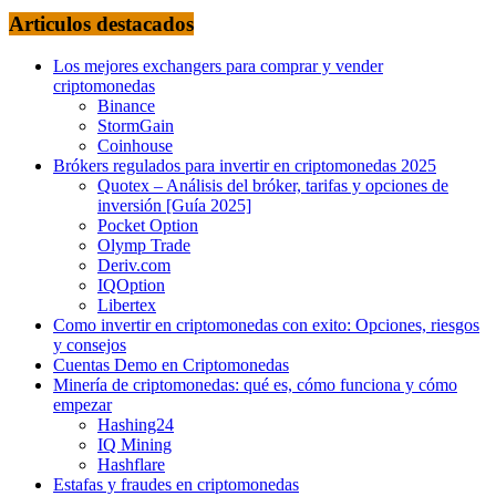
Articulos destacados
Los mejores exchangers para comprar y vender
criptomonedas
Binance
StormGain
Coinhouse
Brókers regulados para invertir en criptomonedas 2025
Quotex – Análisis del bróker, tarifas y opciones de
inversión [Guía 2025]
Pocket Option
Olymp Trade
Deriv.com
IQOption
Libertex
Como invertir en criptomonedas con exito: Opciones, riesgos
y consejos
Cuentas Demo en Criptomonedas
Minería de criptomonedas: qué es, cómo funciona y cómo
empezar
Hashing24
IQ Mining
Hashflare
Estafas y fraudes en criptomonedas