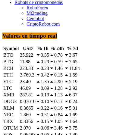
Robots de criptomonedas
RoboForex
Mt2trading
Centobot
CriptoRobot.com
Valores en tiempo real
Symbol
USD
% 1h
% 24h
% 7d
BTC
35,922
0.35
0.78
3.67
BTG
11.88
0.29
0.59
7.65
BCH
223.33
0.23
1.46
11.84
ETH
3,760.3
0.42
0.15
1.59
ETC
23.40
1.35
2.90
5.19
LTC
46.09
0.09
1.28
2.92
XMR
287.81
0.19
1.13
6.37
DOGE
0.07010
0.10
0.17
0.24
XLM
0.3665
0.22
0.16
5.01
NEO
1.860
0.31
0.84
1.69
TRX
0.3366
0.15
1.05
1.64
QTUM
2.070
0.06
3.46
3.75
EOS
0.06483
0.06
1.43
1.40