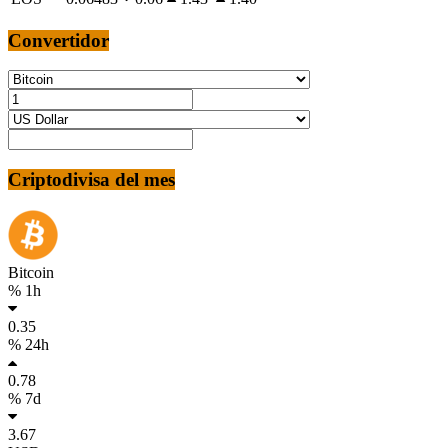
Convertidor
Criptodivisa del mes
Bitcoin
% 1h
0.35
% 24h
0.78
% 7d
3.67