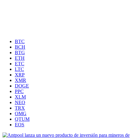
BTC
BCH
BTG
ETH
ETC
LTC
XRP
XMR
DOGE
PPC
XLM
NEO
TRX
OMG
QTUM
EOS