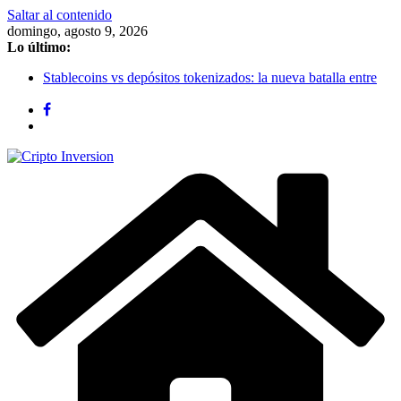
Saltar al contenido
domingo, agosto 9, 2026
Lo último:
Stablecoins vs depósitos tokenizados: la nueva batalla entre
bancos y cripto por el dinero digital
Algobi
CIFMarkets
Bitcoin se recupera y se estabiliza en $62.800: el mercado
cripto deja atrás el susto de los $58.000
Bitcoin sigue cerca de USD 64.000 mientras las salidas de
ETFs de Bitcoin presionan al mercado