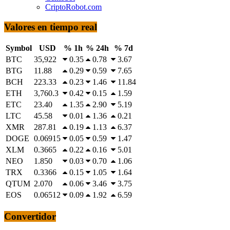
CriptoRobot.com
Valores en tiempo real
Symbol
USD
% 1h
% 24h
% 7d
BTC
35,922
0.35
0.78
3.67
BTG
11.88
0.29
0.59
7.65
BCH
223.33
0.23
1.46
11.84
ETH
3,760.3
0.42
0.15
1.59
ETC
23.40
1.35
2.90
5.19
LTC
45.58
0.01
1.36
0.21
XMR
287.81
0.19
1.13
6.37
DOGE
0.06915
0.05
0.59
1.47
XLM
0.3665
0.22
0.16
5.01
NEO
1.850
0.03
0.70
1.06
TRX
0.3366
0.15
1.05
1.64
QTUM
2.070
0.06
3.46
3.75
EOS
0.06512
0.09
1.92
6.59
Convertidor