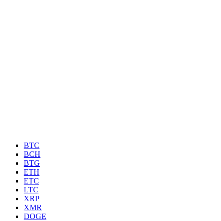
BTC
BCH
BTG
ETH
ETC
LTC
XRP
XMR
DOGE