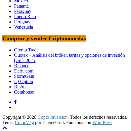
Mexico
Panamá
Paraguay
Puerto Rico
Uruguay
Venezuela
Comprar y vender Criptomonedas
Olymp Trade
Quotex – Análisis del bróker, tarifas y opciones de inversión
[Guía 2025]
Binance
Deriv.com
StormGain
IQ Option
Bit2me
Coinhouse
Copyright © 2026
Cripto Inversion
. Todos los derechos reservados.
Tema:
ColorMag
por ThemeGrill. Funciona con
WordPress
.