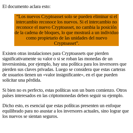
El documento aclara esto:
“Los nuevos Cryptoasset solo se pueden eliminar si el
intercambio reconoce los nuevos. Si el intercambio no
reconoce el nuevo Cryptoasset, no cambia la posición
de la cadena de bloques, lo que mostrará a un individuo
como propietario de las unidades del nuevo
Cryptoasset”.
Existen otras instalaciones para Cryptoassets que pierden
significativamente su valor o si se roban las monedas de un
inversionista, por ejemplo, hay una política para los inversores que
pierden sus claves privadas. Luego se considera que estas carteras
de usuarios tienen un «valor insignificante», en el que pueden
solicitar una pérdida.
Si bien no es perfecto, estas políticas son un buen comienzo. Otros
países interesados en las criptomonedas deben seguir su ejemplo.
Dicho esto, es esencial que estas políticas presenten un enfoque
equilibrado para no asustar a los inversores actuales, sino lograr que
los nuevos se sientan seguros.