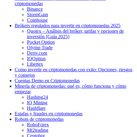
criptomonedas
Binance
StormGain
Coinhouse
Brókers regulados para invertir en criptomonedas 2025
Quotex – Análisis del bróker, tarifas y opciones de
inversión [Guía 2025]
Pocket Option
Olymp Trade
Deriv.com
IQOption
Libertex
Como invertir en criptomonedas con exito: Opciones, riesgos
y consejos
Cuentas Demo en Criptomonedas
Minería de criptomonedas: qué es, cómo funciona y cómo
empezar
Hashing24
IQ Mining
Hashflare
Estafas y fraudes en criptomonedas
Robots de criptomonedas
RoboForex
Mt2trading
Centobot