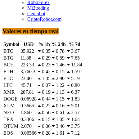
RoboForex
Mt2trading
Centobot
CriptoRobot.com
Valores en tiempo real
Symbol
USD
% 1h
% 24h
% 7d
BTC
35,922
0.35
0.78
3.67
BTG
11.88
0.29
0.59
7.65
BCH
223.33
0.23
1.46
11.84
ETH
3,760.3
0.42
0.15
1.59
ETC
23.40
1.35
2.90
5.19
LTC
45.71
0.07
1.22
0.80
XMR
287.81
0.19
1.13
6.37
DOGE
0.06928
0.44
1.15
1.83
XLM
0.3665
0.22
0.16
5.01
NEO
1.860
0.56
0.61
2.57
TRX
0.3366
0.15
1.05
1.64
QTUM
2.070
0.06
3.46
3.75
EOS
0.06566
0.28
1.61
7.12