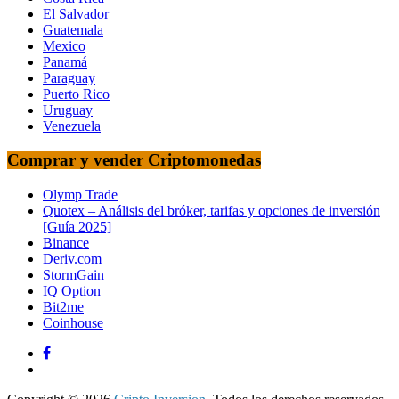
El Salvador
Guatemala
Mexico
Panamá
Paraguay
Puerto Rico
Uruguay
Venezuela
Comprar y vender Criptomonedas
Olymp Trade
Quotex – Análisis del bróker, tarifas y opciones de inversión
[Guía 2025]
Binance
Deriv.com
StormGain
IQ Option
Bit2me
Coinhouse