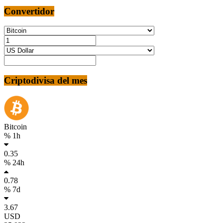
Convertidor
Criptodivisa del mes
Bitcoin
% 1h
0.35
% 24h
0.78
% 7d
3.67
USD