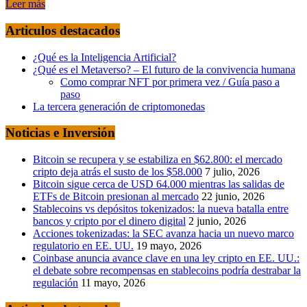
Leer más
Articulos destacados
¿Qué es la Inteligencia Artificial?
¿Qué es el Metaverso? – El futuro de la convivencia humana
Como comprar NFT por primera vez / Guía paso a
paso
La tercera generación de criptomonedas
Noticias e Inversión
Bitcoin se recupera y se estabiliza en $62.800: el mercado
cripto deja atrás el susto de los $58.000
7 julio, 2026
Bitcoin sigue cerca de USD 64.000 mientras las salidas de
ETFs de Bitcoin presionan al mercado
22 junio, 2026
Stablecoins vs depósitos tokenizados: la nueva batalla entre
bancos y cripto por el dinero digital
2 junio, 2026
Acciones tokenizadas: la SEC avanza hacia un nuevo marco
regulatorio en EE. UU.
19 mayo, 2026
Coinbase anuncia avance clave en una ley cripto en EE. UU.:
el debate sobre recompensas en stablecoins podría destrabar la
regulación
11 mayo, 2026