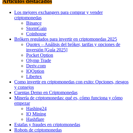
Articulos destacados
Los mejores exchangers para comprar y vender
criptomonedas
Binance
StormGain
Coinhouse
Brókers regulados para invertir en criptomonedas 2025
Quotex – Análisis del bróker, tarifas y opciones de
inversión [Guía 2025]
Pocket Option
Olymp Trade
Deriv.com
IQOption
Libertex
Como invertir en criptomonedas con exito: Opciones, riesgos
y consejos
Cuentas Demo en Criptomonedas
Minería de criptomonedas: qué es, cómo funciona y cómo
empezar
Hashing24
IQ Mining
Hashflare
Estafas y fraudes en criptomonedas
Robots de criptomonedas