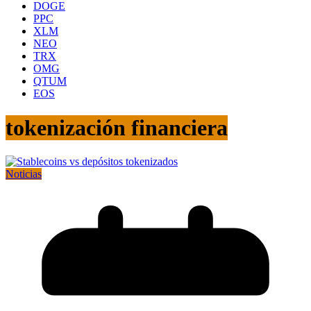
DOGE
PPC
XLM
NEO
TRX
OMG
QTUM
EOS
tokenización financiera
Noticias