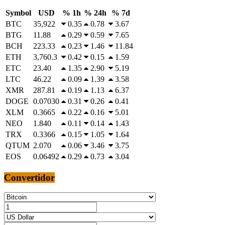
Symbol
USD
% 1h
% 24h
% 7d
BTC
35,922
0.35
0.78
3.67
BTG
11.88
0.29
0.59
7.65
BCH
223.33
0.23
1.46
11.84
ETH
3,760.3
0.42
0.15
1.59
ETC
23.40
1.35
2.90
5.19
LTC
46.22
0.09
1.39
3.58
XMR
287.81
0.19
1.13
6.37
DOGE
0.07030
0.31
0.26
0.41
XLM
0.3665
0.22
0.16
5.01
NEO
1.840
0.11
0.14
1.43
TRX
0.3366
0.15
1.05
1.64
QTUM
2.070
0.06
3.46
3.75
EOS
0.06492
0.29
0.73
3.04
Convertidor