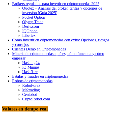
Brókers regulados para invertir en criptomonedas 2025
Quotex – Análisis del bróker, tarifas y opciones de
inversión [Guía 2025]
Pocket Option
Olymp Trade
Deriv.com
IQOption
Libertex
Como invertir en criptomonedas con exito: Opciones, riesgos
y consejos
Cuentas Demo en Criptomonedas
Minería de criptomonedas: qué es, cómo funciona y cómo
empezar
Hashing24
IQ Mining
Hashflare
Estafas y fraudes en criptomonedas
Robots de criptomonedas
RoboForex
Mt2trading
Centobot
CriptoRobot.com
Valores en tiempo real