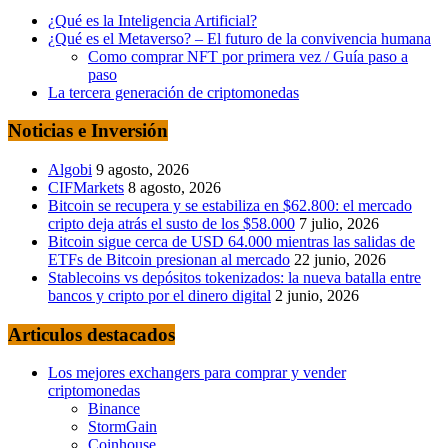
¿Qué es la Inteligencia Artificial?
¿Qué es el Metaverso? – El futuro de la convivencia humana
Como comprar NFT por primera vez / Guía paso a
paso
La tercera generación de criptomonedas
Noticias e Inversión
Algobi
9 agosto, 2026
CIFMarkets
8 agosto, 2026
Bitcoin se recupera y se estabiliza en $62.800: el mercado
cripto deja atrás el susto de los $58.000
7 julio, 2026
Bitcoin sigue cerca de USD 64.000 mientras las salidas de
ETFs de Bitcoin presionan al mercado
22 junio, 2026
Stablecoins vs depósitos tokenizados: la nueva batalla entre
bancos y cripto por el dinero digital
2 junio, 2026
Articulos destacados
Los mejores exchangers para comprar y vender
criptomonedas
Binance
StormGain
Coinhouse