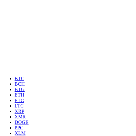
BTC
BCH
BTG
ETH
ETC
LTC
XRP
XMR
DOGE
PPC
XLM