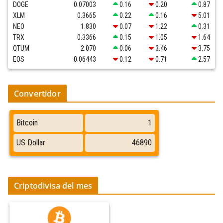
DOGE
0.07003
0.16
0.20
0.87
XLM
0.3665
0.22
0.16
5.01
NEO
1.830
0.07
1.22
0.31
TRX
0.3366
0.15
1.05
1.64
QTUM
2.070
0.06
3.46
3.75
EOS
0.06443
0.12
0.71
2.57
Convertidor
Criptodivisa del mes