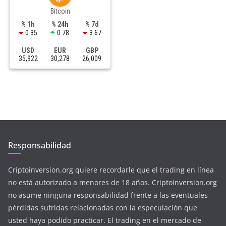
Bitcoin
% 1h
% 24h
% 7d
0.35
0.78
3.67
USD
EUR
GBP
35,922
30,278
26,009
Responsabilidad
Criptoinversion.org quiere recordarle que el trading en línea
no está autorizado a menores de 18 años. Criptoinversion.org
no asume ninguna responsabilidad frente a las eventuales
pérdidas sufridas relacionadas con la especulación que
usted haya podido practicar. El trading en el mercado de