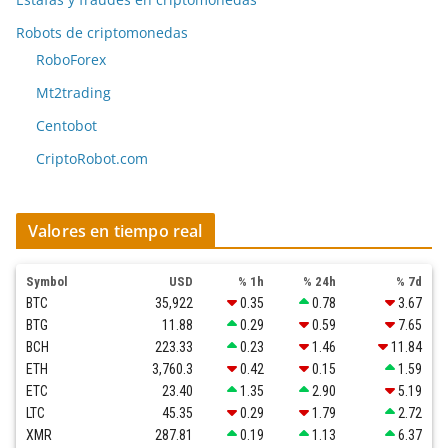
Robots de criptomonedas
RoboForex
Mt2trading
Centobot
CriptoRobot.com
Valores en tiempo real
Symbol
USD
% 1h
% 24h
% 7d
BTC
35,922
0.35
0.78
3.67
BTG
11.88
0.29
0.59
7.65
BCH
223.33
0.23
1.46
11.84
ETH
3,760.3
0.42
0.15
1.59
ETC
23.40
1.35
2.90
5.19
LTC
45.35
0.29
1.79
2.72
XMR
287.81
0.19
1.13
6.37