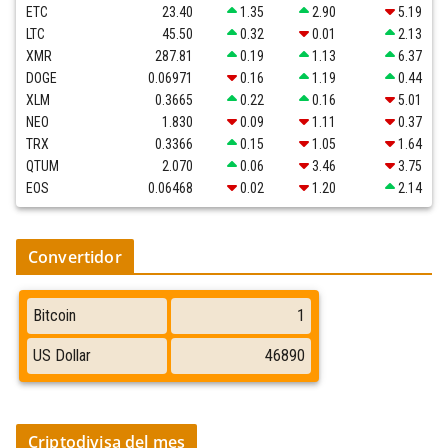
ETC
23.40
1.35
2.90
5.19
LTC
45.50
0.32
0.01
2.13
XMR
287.81
0.19
1.13
6.37
DOGE
0.06971
0.16
1.19
0.44
XLM
0.3665
0.22
0.16
5.01
NEO
1.830
0.09
1.11
0.37
TRX
0.3366
0.15
1.05
1.64
QTUM
2.070
0.06
3.46
3.75
EOS
0.06468
0.02
1.20
2.14
Convertidor
Criptodivisa del mes