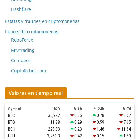
Hashflare
Estafas y fraudes en criptomonedas
Robots de criptomonedas
RoboForex
Mt2trading
Centobot
CriptoRobot.com
Valores en tiempo real
Symbol
USD
% 1h
% 24h
% 7d
BTC
35,922
0.35
0.78
3.67
BTG
11.88
0.29
0.59
7.65
BCH
223.33
0.23
1.46
11.84
ETH
3,760.3
0.42
0.15
1.59