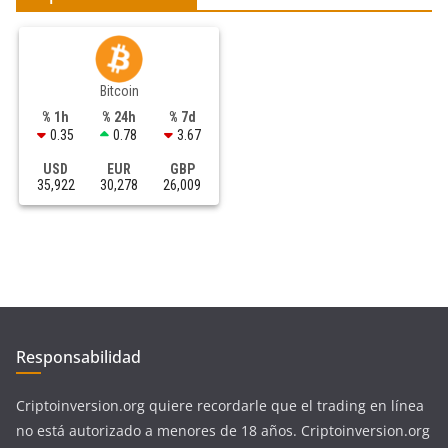
Bitcoin
% 1h
% 24h
% 7d
0.35
0.78
3.67
USD
EUR
GBP
35,922
30,278
26,009
Responsabilidad
Criptoinversion.org quiere recordarle que el trading en línea
no está autorizado a menores de 18 años. Criptoinversion.org