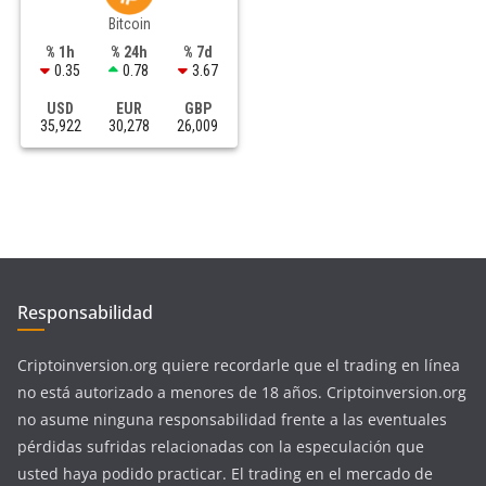
Bitcoin
% 1h
% 24h
% 7d
0.35
0.78
3.67
USD
EUR
GBP
35,922
30,278
26,009
Responsabilidad
Criptoinversion.org quiere recordarle que el trading en línea
no está autorizado a menores de 18 años. Criptoinversion.org
no asume ninguna responsabilidad frente a las eventuales
pérdidas sufridas relacionadas con la especulación que
usted haya podido practicar. El trading en el mercado de