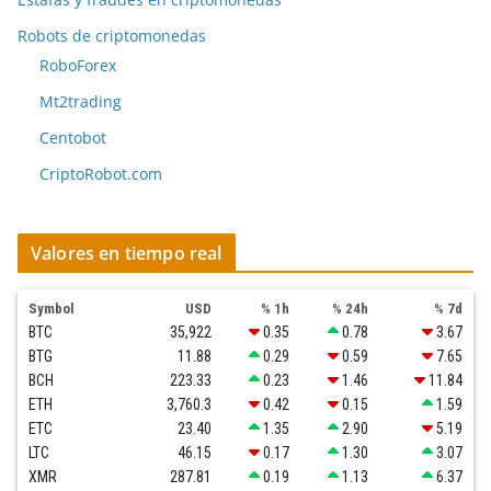
Robots de criptomonedas
RoboForex
Mt2trading
Centobot
CriptoRobot.com
Valores en tiempo real
Symbol
USD
% 1h
% 24h
% 7d
BTC
35,922
0.35
0.78
3.67
BTG
11.88
0.29
0.59
7.65
BCH
223.33
0.23
1.46
11.84
ETH
3,760.3
0.42
0.15
1.59
ETC
23.40
1.35
2.90
5.19
LTC
46.15
0.17
1.30
3.07
XMR
287.81
0.19
1.13
6.37