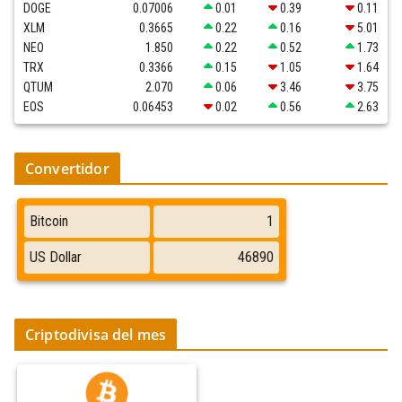
DOGE
0.07006
0.01
0.39
0.11
XLM
0.3665
0.22
0.16
5.01
NEO
1.850
0.22
0.52
1.73
TRX
0.3366
0.15
1.05
1.64
QTUM
2.070
0.06
3.46
3.75
EOS
0.06453
0.02
0.56
2.63
Convertidor
Criptodivisa del mes