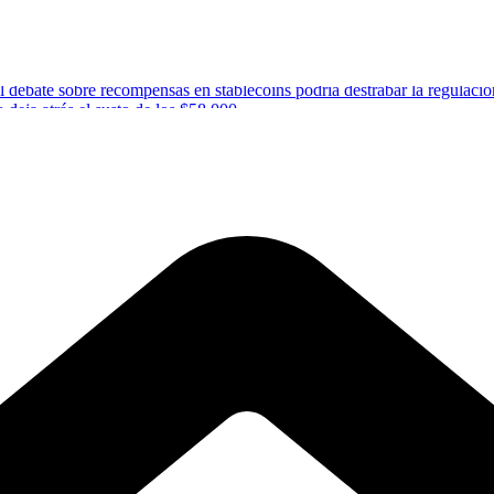
 debate sobre recompensas en stablecoins podría destrabar la regulació
 deja atrás el susto de los $58.000
s de Bitcoin presionan al mercado
os y cripto por el dinero digital
gulatorio en EE. UU.