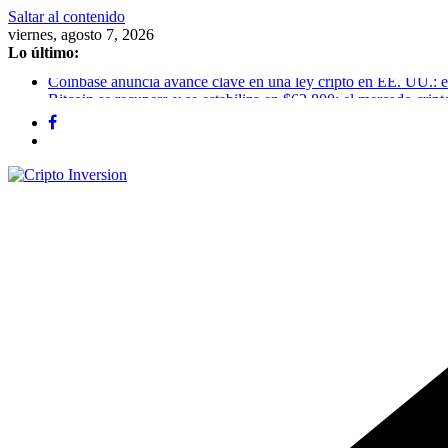
Saltar al contenido
viernes, agosto 7, 2026
Lo último:
Coinbase anuncia avance clave en una ley cripto en EE. UU.: el
Bitcoin se recupera y se estabiliza en $62.800: el mercado cripto
Bitcoin sigue cerca de USD 64.000 mientras las salidas de ETF
Stablecoins vs depósitos tokenizados: la nueva batalla entre banc
Acciones tokenizadas: la SEC avanza hacia un nuevo marco re