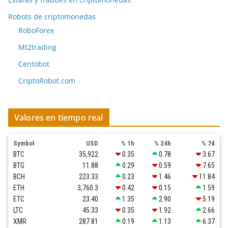
Robots de criptomonedas
RoboForex
Mt2trading
Centobot
CriptoRobot.com
Valores en tiempo real
Symbol
USD
% 1h
% 24h
% 7d
BTC
35,922
0.35
0.78
3.67
BTG
11.88
0.29
0.59
7.65
BCH
223.33
0.23
1.46
11.84
ETH
3,760.3
0.42
0.15
1.59
ETC
23.40
1.35
2.90
5.19
LTC
45.33
0.35
1.92
2.66
XMR
287.81
0.19
1.13
6.37