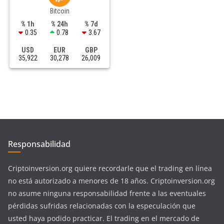
Bitcoin
% 1h
% 24h
% 7d
0.35
0.78
3.67
USD
EUR
GBP
35,922
30,278
26,009
Responsabilidad
Criptoinversion.org quiere recordarle que el trading en línea
no está autorizado a menores de 18 años. Criptoinversion.org
no asume ninguna responsabilidad frente a las eventuales
pérdidas sufridas relacionadas con la especulación que
usted haya podido practicar. El trading en el mercado de