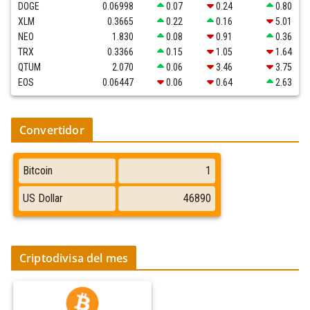
DOGE
0.06998
0.07
0.24
0.80
XLM
0.3665
0.22
0.16
5.01
NEO
1.830
0.08
0.91
0.36
TRX
0.3366
0.15
1.05
1.64
QTUM
2.070
0.06
3.46
3.75
EOS
0.06447
0.06
0.64
2.63
Convertidor
Criptodivisa del mes