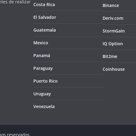
tes de realizar
Costa Rica
Binance
El Salvador
Deriv.com
Guatemala
StormGain
Mexico
IQ Option
Panamá
Bit2me
Paraguay
Coinhouse
Puerto Rico
Uruguay
Venezuela
hos reservados.