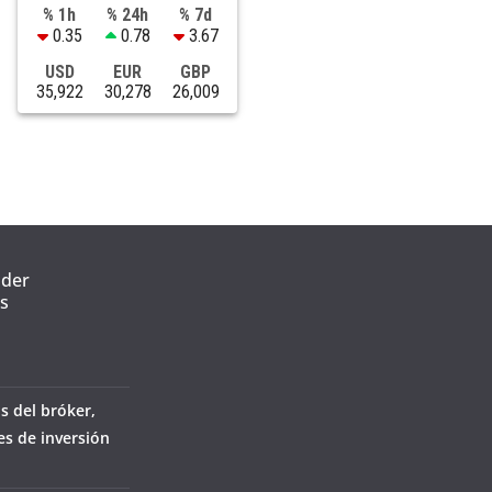
% 1h
% 24h
% 7d
0.35
0.78
3.67
USD
EUR
GBP
35,922
30,278
26,009
nder
s
s del bróker,
es de inversión