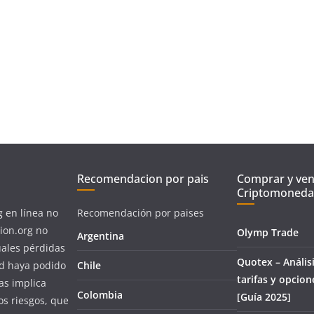
Recomendacion por pais
Comprar y ve
Criptomoneda
g en línea no
Recomendación por paises
ion.org no
Olymp Trade
Argentina
uales pérdidas
Quotex – Análisi
ed haya podido
Chile
tarifas y opcion
as implica
Colombia
[Guía 2025]
os riesgos, que