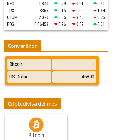
NEO
1.840
0.29
0.61
0.91
TRX
0.3366
0.15
1.05
1.64
QTUM
2.070
0.06
3.46
3.75
EOS
0.06453
0.96
0.59
3.01
Convertidor
Criptodivisa del mes
Bitcoin