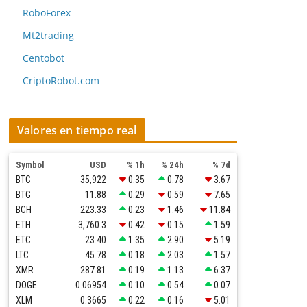
RoboForex
Mt2trading
Centobot
CriptoRobot.com
Valores en tiempo real
Symbol
USD
% 1h
% 24h
% 7d
BTC
35,922
0.35
0.78
3.67
BTG
11.88
0.29
0.59
7.65
BCH
223.33
0.23
1.46
11.84
ETH
3,760.3
0.42
0.15
1.59
ETC
23.40
1.35
2.90
5.19
LTC
45.78
0.18
2.03
1.57
XMR
287.81
0.19
1.13
6.37
DOGE
0.06954
0.10
0.54
0.07
XLM
0.3665
0.22
0.16
5.01