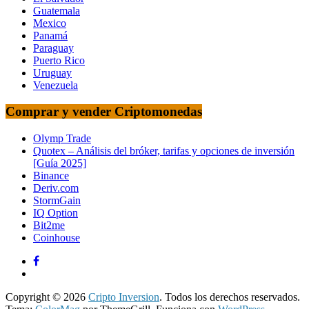
Guatemala
Mexico
Panamá
Paraguay
Puerto Rico
Uruguay
Venezuela
Comprar y vender Criptomonedas
Olymp Trade
Quotex – Análisis del bróker, tarifas y opciones de inversión
[Guía 2025]
Binance
Deriv.com
StormGain
IQ Option
Bit2me
Coinhouse
Copyright © 2026
Cripto Inversion
. Todos los derechos reservados.