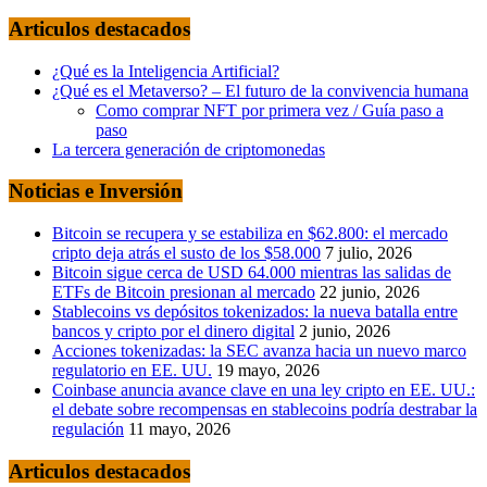
Articulos destacados
¿Qué es la Inteligencia Artificial?
¿Qué es el Metaverso? – El futuro de la convivencia humana
Como comprar NFT por primera vez / Guía paso a
paso
La tercera generación de criptomonedas
Noticias e Inversión
Bitcoin se recupera y se estabiliza en $62.800: el mercado
cripto deja atrás el susto de los $58.000
7 julio, 2026
Bitcoin sigue cerca de USD 64.000 mientras las salidas de
ETFs de Bitcoin presionan al mercado
22 junio, 2026
Stablecoins vs depósitos tokenizados: la nueva batalla entre
bancos y cripto por el dinero digital
2 junio, 2026
Acciones tokenizadas: la SEC avanza hacia un nuevo marco
regulatorio en EE. UU.
19 mayo, 2026
Coinbase anuncia avance clave en una ley cripto en EE. UU.:
el debate sobre recompensas en stablecoins podría destrabar la
regulación
11 mayo, 2026
Articulos destacados