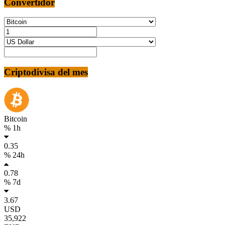
Convertidor
Criptodivisa del mes
Bitcoin
% 1h
0.35
% 24h
0.78
% 7d
3.67
USD
35,922