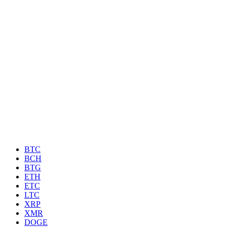
BTC
BCH
BTG
ETH
ETC
LTC
XRP
XMR
DOGE