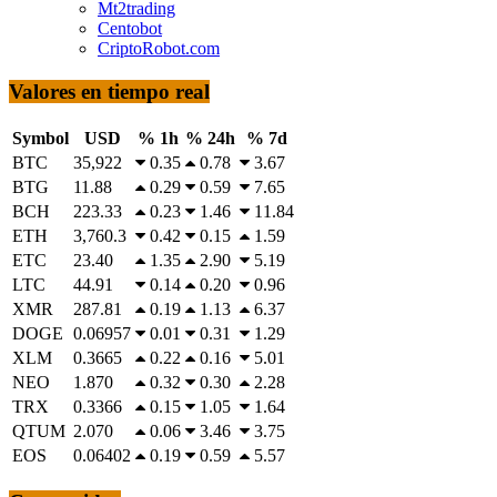
Mt2trading
Centobot
CriptoRobot.com
Valores en tiempo real
Symbol
USD
% 1h
% 24h
% 7d
BTC
35,922
0.35
0.78
3.67
BTG
11.88
0.29
0.59
7.65
BCH
223.33
0.23
1.46
11.84
ETH
3,760.3
0.42
0.15
1.59
ETC
23.40
1.35
2.90
5.19
LTC
44.91
0.14
0.20
0.96
XMR
287.81
0.19
1.13
6.37
DOGE
0.06957
0.01
0.31
1.29
XLM
0.3665
0.22
0.16
5.01
NEO
1.870
0.32
0.30
2.28
TRX
0.3366
0.15
1.05
1.64
QTUM
2.070
0.06
3.46
3.75
EOS
0.06402
0.19
0.59
5.57