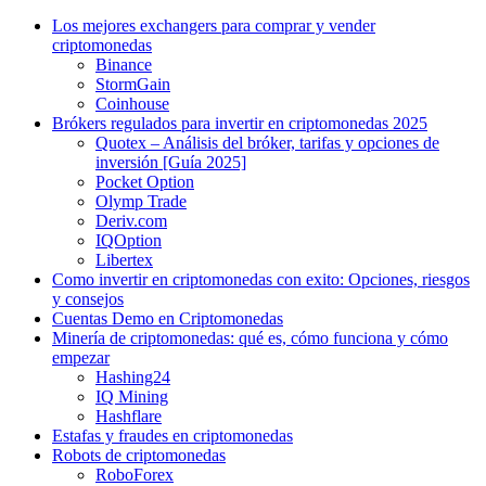
Los mejores exchangers para comprar y vender
criptomonedas
Binance
StormGain
Coinhouse
Brókers regulados para invertir en criptomonedas 2025
Quotex – Análisis del bróker, tarifas y opciones de
inversión [Guía 2025]
Pocket Option
Olymp Trade
Deriv.com
IQOption
Libertex
Como invertir en criptomonedas con exito: Opciones, riesgos
y consejos
Cuentas Demo en Criptomonedas
Minería de criptomonedas: qué es, cómo funciona y cómo
empezar
Hashing24
IQ Mining
Hashflare
Estafas y fraudes en criptomonedas
Robots de criptomonedas
RoboForex