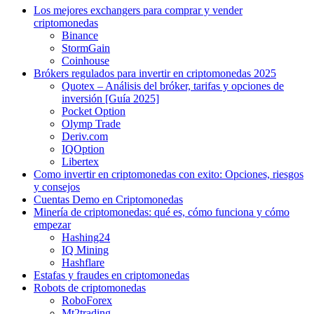
Los mejores exchangers para comprar y vender
criptomonedas
Binance
StormGain
Coinhouse
Brókers regulados para invertir en criptomonedas 2025
Quotex – Análisis del bróker, tarifas y opciones de
inversión [Guía 2025]
Pocket Option
Olymp Trade
Deriv.com
IQOption
Libertex
Como invertir en criptomonedas con exito: Opciones, riesgos
y consejos
Cuentas Demo en Criptomonedas
Minería de criptomonedas: qué es, cómo funciona y cómo
empezar
Hashing24
IQ Mining
Hashflare
Estafas y fraudes en criptomonedas
Robots de criptomonedas
RoboForex
Mt2trading