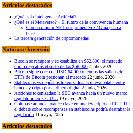
Articulos destacados
¿Qué es la Inteligencia Artificial?
¿Qué es el Metaverso? – El futuro de la convivencia humana
Como comprar NFT por primera vez / Guía paso a
paso
La tercera generación de criptomonedas
Noticias e Inversión
Bitcoin se recupera y se estabiliza en $62.800: el mercado
cripto deja atrás el susto de los $58.000
7 julio, 2026
Bitcoin sigue cerca de USD 64.000 mientras las salidas de
ETFs de Bitcoin presionan al mercado
22 junio, 2026
Stablecoins vs depósitos tokenizados: la nueva batalla entre
bancos y cripto por el dinero digital
2 junio, 2026
Acciones tokenizadas: la SEC avanza hacia un nuevo marco
regulatorio en EE. UU.
19 mayo, 2026
Coinbase anuncia avance clave en una ley cripto en EE. UU.:
el debate sobre recompensas en stablecoins podría destrabar la
regulación
11 mayo, 2026
Articulos destacados