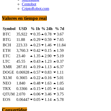
Centobot
CriptoRobot.com
Valores en tiempo real
Symbol
USD
% 1h
% 24h
% 7d
BTC
35,922
0.35
0.78
3.67
BTG
11.88
0.29
0.59
7.65
BCH
223.33
0.23
1.46
11.84
ETH
3,760.3
0.42
0.15
1.59
ETC
23.40
1.35
2.90
5.19
LTC
45.55
0.43
1.23
0.37
XMR
287.81
0.19
1.13
6.37
DOGE
0.06928
0.57
0.83
1.11
XLM
0.3665
0.22
0.16
5.01
NEO
1.840
0.48
1.63
1.05
TRX
0.3366
0.15
1.05
1.64
QTUM
2.070
0.06
3.46
3.75
EOS
0.06447
0.05
1.14
5.78
Convertidor