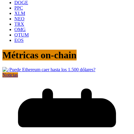
DOGE
PPC
XLM
NEO
TRX
OMG
QTUM
EOS
Métricas on-chain
Noticias