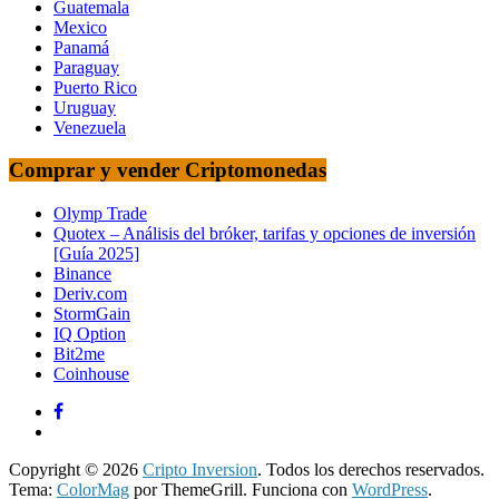
Guatemala
Mexico
Panamá
Paraguay
Puerto Rico
Uruguay
Venezuela
Comprar y vender Criptomonedas
Olymp Trade
Quotex – Análisis del bróker, tarifas y opciones de inversión
[Guía 2025]
Binance
Deriv.com
StormGain
IQ Option
Bit2me
Coinhouse
Copyright © 2026
Cripto Inversion
. Todos los derechos reservados.
Tema:
ColorMag
por ThemeGrill. Funciona con
WordPress
.