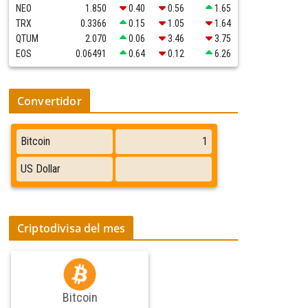
NEO
1.850
0.40
0.56
1.65
TRX
0.3366
0.15
1.05
1.64
QTUM
2.070
0.06
3.46
3.75
EOS
0.06491
0.64
0.12
6.26
Convertidor
Criptodivisa del mes
Bitcoin