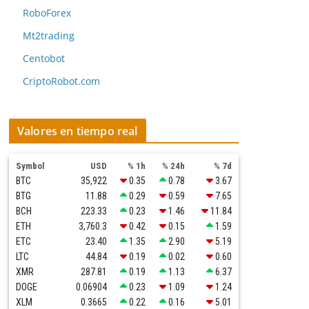
RoboForex
Mt2trading
Centobot
CriptoRobot.com
Valores en tiempo real
Symbol
USD
% 1h
% 24h
% 7d
BTC
35,922
0.35
0.78
3.67
BTG
11.88
0.29
0.59
7.65
BCH
223.33
0.23
1.46
11.84
ETH
3,760.3
0.42
0.15
1.59
ETC
23.40
1.35
2.90
5.19
LTC
44.84
0.19
0.02
0.60
XMR
287.81
0.19
1.13
6.37
DOGE
0.06904
0.23
1.09
1.24
XLM
0.3665
0.22
0.16
5.01