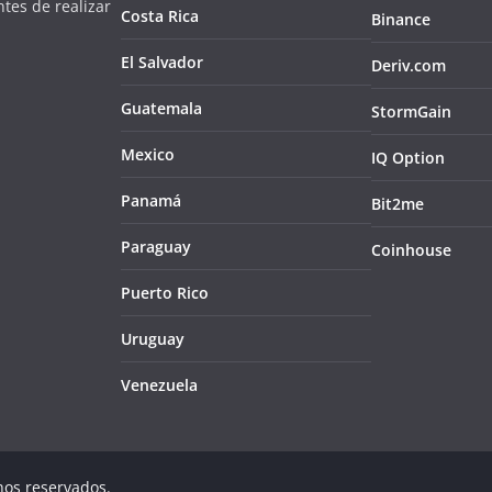
tes de realizar
Costa Rica
Binance
El Salvador
Deriv.com
Guatemala
StormGain
Mexico
IQ Option
Panamá
Bit2me
Paraguay
Coinhouse
Puerto Rico
Uruguay
Venezuela
hos reservados.