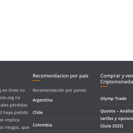
Recomendacion por pais
Comprar y ve
Criptomoneda
g en línea no
Recomendación por paises
ion.org no
Olymp Trade
Argentina
uales pérdidas
Quotex – Análisi
ed haya podido
Chile
tarifas y opcion
as implica
Colombia
[Guía 2025]
os riesgos, que