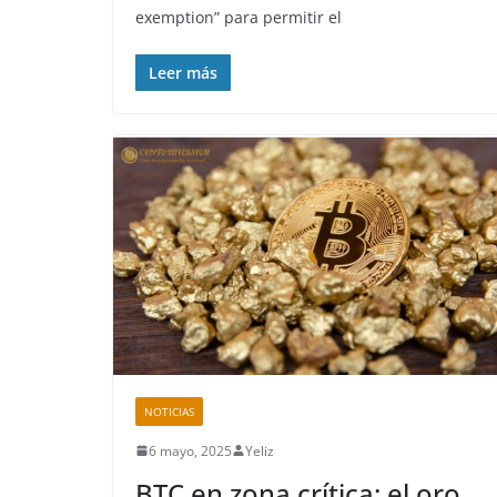
exemption” para permitir el
Leer más
NOTICIAS
6 mayo, 2025
Yeliz
BTC en zona crítica: el oro