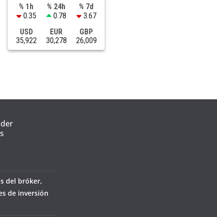
% 1h
% 24h
% 7d
0.35
0.78
3.67
USD
EUR
GBP
35,922
30,278
26,009
nder
s
s del bróker,
es de inversión