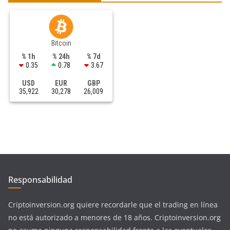
Bitcoin
% 1h
% 24h
% 7d
0.35
0.78
3.67
USD
EUR
GBP
35,922
30,278
26,009
Responsabilidad
Criptoinversion.org quiere recordarle que el trading en línea
no está autorizado a menores de 18 años. Criptoinversion.org