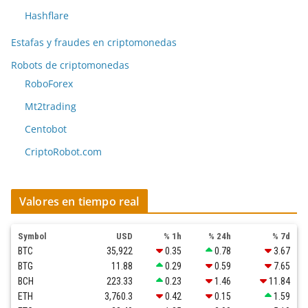
Hashflare
Estafas y fraudes en criptomonedas
Robots de criptomonedas
RoboForex
Mt2trading
Centobot
CriptoRobot.com
Valores en tiempo real
Symbol
USD
% 1h
% 24h
% 7d
BTC
35,922
0.35
0.78
3.67
BTG
11.88
0.29
0.59
7.65
BCH
223.33
0.23
1.46
11.84
ETH
3,760.3
0.42
0.15
1.59