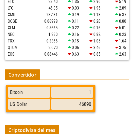
ETC
23.40
1.35
2.90
5.19
LTC
45.35
0.03
1.95
2.89
XMR
287.81
0.19
1.13
6.37
DOGE
0.06998
0.11
0.20
0.80
XLM
0.3665
0.22
0.16
5.01
NEO
1.830
0.16
0.82
0.23
TRX
0.3366
0.15
1.05
1.64
QTUM
2.070
0.06
3.46
3.75
EOS
0.06446
0.63
0.65
2.63
Convertidor
Criptodivisa del mes