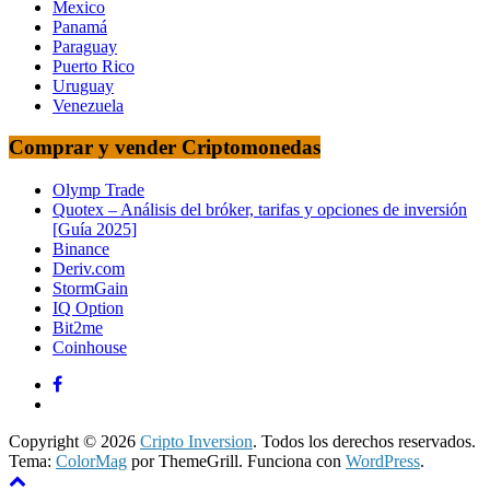
Mexico
Panamá
Paraguay
Puerto Rico
Uruguay
Venezuela
Comprar y vender Criptomonedas
Olymp Trade
Quotex – Análisis del bróker, tarifas y opciones de inversión
[Guía 2025]
Binance
Deriv.com
StormGain
IQ Option
Bit2me
Coinhouse
Copyright © 2026
Cripto Inversion
. Todos los derechos reservados.
Tema:
ColorMag
por ThemeGrill. Funciona con
WordPress
.