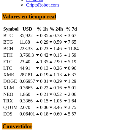
CriptoRobot.com
Valores en tiempo real
Symbol
USD
% 1h
% 24h
% 7d
BTC
35,922
0.35
0.78
3.67
BTG
11.88
0.29
0.59
7.65
BCH
223.33
0.23
1.46
11.84
ETH
3,760.3
0.42
0.15
1.59
ETC
23.40
1.35
2.90
5.19
LTC
44.91
0.13
0.26
0.96
XMR
287.81
0.19
1.13
6.37
DOGE
0.06957
0.01
0.29
1.29
XLM
0.3665
0.22
0.16
5.01
NEO
1.860
0.21
0.52
2.06
TRX
0.3366
0.15
1.05
1.64
QTUM
2.070
0.06
3.46
3.75
EOS
0.06401
0.18
0.60
5.57
Convertidor