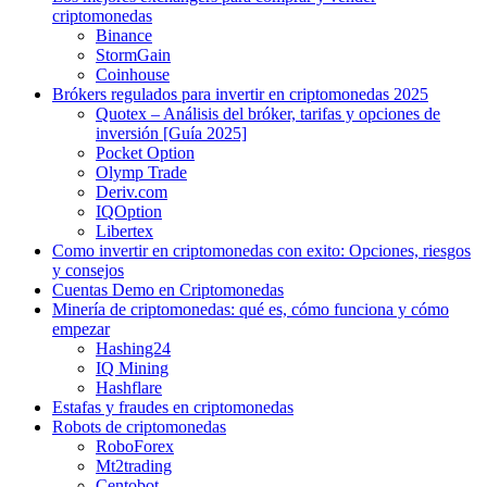
criptomonedas
Binance
StormGain
Coinhouse
Brókers regulados para invertir en criptomonedas 2025
Quotex – Análisis del bróker, tarifas y opciones de
inversión [Guía 2025]
Pocket Option
Olymp Trade
Deriv.com
IQOption
Libertex
Como invertir en criptomonedas con exito: Opciones, riesgos
y consejos
Cuentas Demo en Criptomonedas
Minería de criptomonedas: qué es, cómo funciona y cómo
empezar
Hashing24
IQ Mining
Hashflare
Estafas y fraudes en criptomonedas
Robots de criptomonedas
RoboForex
Mt2trading
Centobot