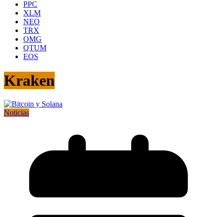
PPC
XLM
NEO
TRX
OMG
QTUM
EOS
Kraken
Noticias