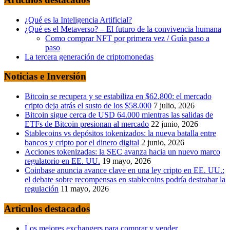
¿Qué es la Inteligencia Artificial?
¿Qué es el Metaverso? – El futuro de la convivencia humana
Como comprar NFT por primera vez / Guía paso a
paso
La tercera generación de criptomonedas
Noticias e Inversión
Bitcoin se recupera y se estabiliza en $62.800: el mercado
cripto deja atrás el susto de los $58.000
7 julio, 2026
Bitcoin sigue cerca de USD 64.000 mientras las salidas de
ETFs de Bitcoin presionan al mercado
22 junio, 2026
Stablecoins vs depósitos tokenizados: la nueva batalla entre
bancos y cripto por el dinero digital
2 junio, 2026
Acciones tokenizadas: la SEC avanza hacia un nuevo marco
regulatorio en EE. UU.
19 mayo, 2026
Coinbase anuncia avance clave en una ley cripto en EE. UU.:
el debate sobre recompensas en stablecoins podría destrabar la
regulación
11 mayo, 2026
Articulos destacados
Los mejores exchangers para comprar y vender