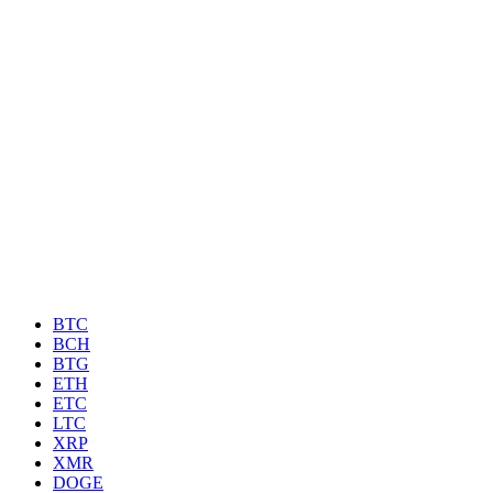
BTC
BCH
BTG
ETH
ETC
LTC
XRP
XMR
DOGE