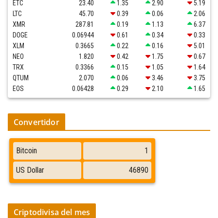
ETC
23.40
1.35
2.90
5.19
LTC
45.70
0.39
0.06
2.06
XMR
287.81
0.19
1.13
6.37
DOGE
0.06944
0.61
0.34
0.33
XLM
0.3665
0.22
0.16
5.01
NEO
1.820
0.42
1.75
0.67
TRX
0.3366
0.15
1.05
1.64
QTUM
2.070
0.06
3.46
3.75
EOS
0.06428
0.29
2.10
1.65
Convertidor
Criptodivisa del mes