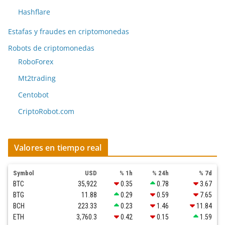
Hashflare
Estafas y fraudes en criptomonedas
Robots de criptomonedas
RoboForex
Mt2trading
Centobot
CriptoRobot.com
Valores en tiempo real
Symbol
USD
% 1h
% 24h
% 7d
BTC
35,922
0.35
0.78
3.67
BTG
11.88
0.29
0.59
7.65
BCH
223.33
0.23
1.46
11.84
ETH
3,760.3
0.42
0.15
1.59