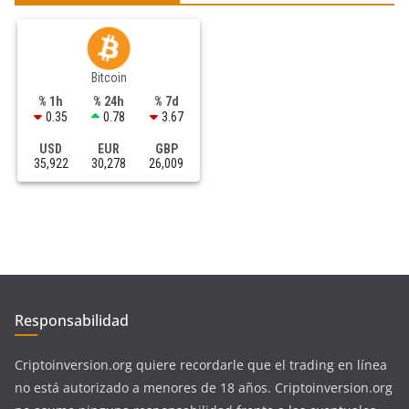
Bitcoin
% 1h
% 24h
% 7d
0.35
0.78
3.67
USD
EUR
GBP
35,922
30,278
26,009
Responsabilidad
Criptoinversion.org quiere recordarle que el trading en línea
no está autorizado a menores de 18 años. Criptoinversion.org