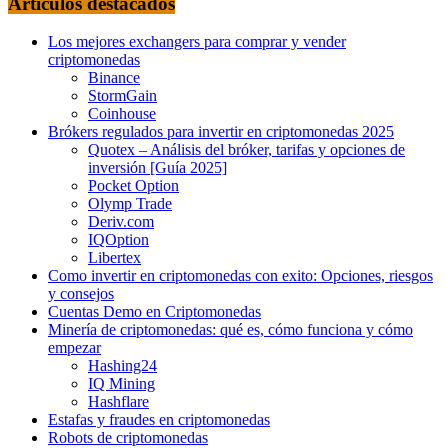
Articulos destacados
Los mejores exchangers para comprar y vender
criptomonedas
Binance
StormGain
Coinhouse
Brókers regulados para invertir en criptomonedas 2025
Quotex – Análisis del bróker, tarifas y opciones de
inversión [Guía 2025]
Pocket Option
Olymp Trade
Deriv.com
IQOption
Libertex
Como invertir en criptomonedas con exito: Opciones, riesgos
y consejos
Cuentas Demo en Criptomonedas
Minería de criptomonedas: qué es, cómo funciona y cómo
empezar
Hashing24
IQ Mining
Hashflare
Estafas y fraudes en criptomonedas
Robots de criptomonedas