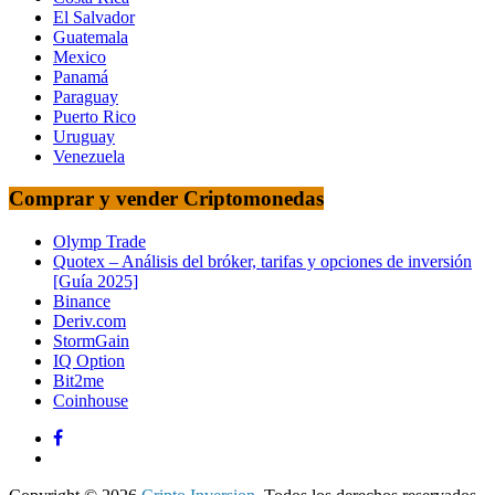
El Salvador
Guatemala
Mexico
Panamá
Paraguay
Puerto Rico
Uruguay
Venezuela
Comprar y vender Criptomonedas
Olymp Trade
Quotex – Análisis del bróker, tarifas y opciones de inversión
[Guía 2025]
Binance
Deriv.com
StormGain
IQ Option
Bit2me
Coinhouse