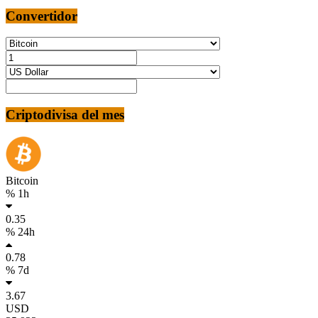
Convertidor
Criptodivisa del mes
Bitcoin
% 1h
0.35
% 24h
0.78
% 7d
3.67
USD