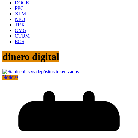
DOGE
PPC
XLM
NEO
TRX
OMG
QTUM
EOS
dinero digital
Noticias