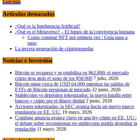
Leer más
Articulos destacados
¿Qué es la Inteligencia Artificial?
¿Qué es el Metaverso? – El futuro de la convivencia humana
Como comprar NFT por primera vez / Guía paso a
paso
La tercera generación de criptomonedas
Noticias e Inversión
Bitcoin se recupera y se estabiliza en $62.800: el mercado
cripto deja atrás el susto de los $58.000
7 julio, 2026
Bitcoin sigue cerca de USD 64.000 mientras las salidas de
ETFs de Bitcoin presionan al mercado
22 junio, 2026
Stablecoins vs depósitos tokenizados: la nueva batalla entre
bancos y cripto por el dinero digital
2 junio, 2026
Acciones tokenizadas: la SEC avanza hacia un nuevo marco
regulatorio en EE. UU.
19 mayo, 2026
Coinbase anuncia avance clave en una ley cripto en EE. UU.:
el debate sobre recompensas en stablecoins podría destrabar la
regulación
11 mayo, 2026