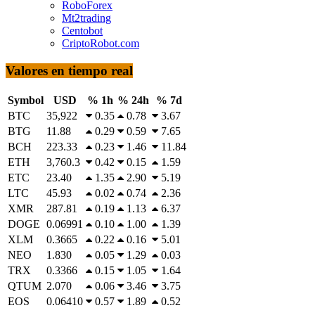
RoboForex
Mt2trading
Centobot
CriptoRobot.com
Valores en tiempo real
Symbol
USD
% 1h
% 24h
% 7d
BTC
35,922
0.35
0.78
3.67
BTG
11.88
0.29
0.59
7.65
BCH
223.33
0.23
1.46
11.84
ETH
3,760.3
0.42
0.15
1.59
ETC
23.40
1.35
2.90
5.19
LTC
45.93
0.02
0.74
2.36
XMR
287.81
0.19
1.13
6.37
DOGE
0.06991
0.10
1.00
1.39
XLM
0.3665
0.22
0.16
5.01
NEO
1.830
0.05
1.29
0.03
TRX
0.3366
0.15
1.05
1.64
QTUM
2.070
0.06
3.46
3.75
EOS
0.06410
0.57
1.89
0.52