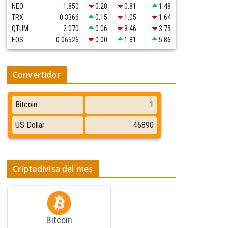
NEO
1.850
0.28
0.81
1.48
TRX
0.3366
0.15
1.05
1.64
QTUM
2.070
0.06
3.46
3.75
EOS
0.06526
0.00
1.81
5.86
Convertidor
Criptodivisa del mes
Bitcoin