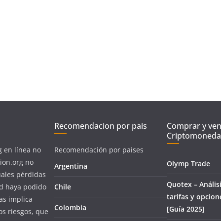
Recomendacion por pais
Comprar y ve
Criptomoneda
g en línea no
Recomendación por paises
ion.org no
Olymp Trade
Argentina
uales pérdidas
Quotex – Análisi
ed haya podido
Chile
tarifas y opcion
as implica
Colombia
[Guía 2025]
os riesgos, que