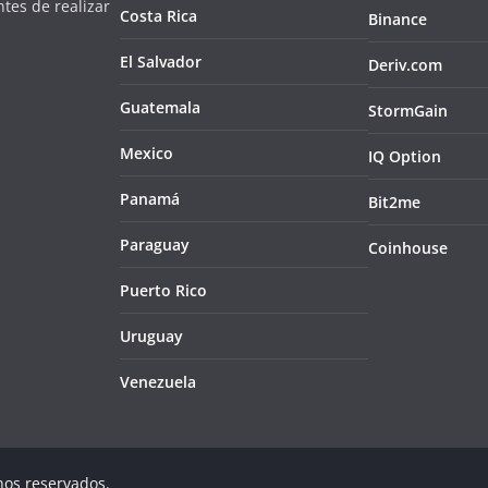
tes de realizar
Costa Rica
Binance
El Salvador
Deriv.com
Guatemala
StormGain
Mexico
IQ Option
Panamá
Bit2me
Paraguay
Coinhouse
Puerto Rico
Uruguay
Venezuela
hos reservados.