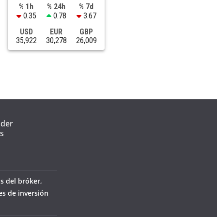
% 1h
% 24h
% 7d
0.35
0.78
3.67
USD
EUR
GBP
35,922
30,278
26,009
nder
s
s del bróker,
es de inversión