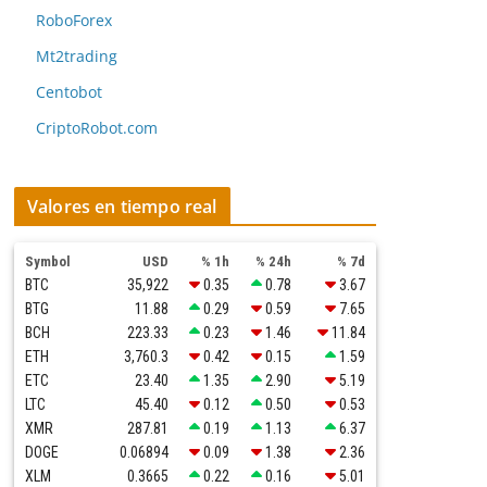
RoboForex
Mt2trading
Centobot
CriptoRobot.com
Valores en tiempo real
Symbol
USD
% 1h
% 24h
% 7d
BTC
35,922
0.35
0.78
3.67
BTG
11.88
0.29
0.59
7.65
BCH
223.33
0.23
1.46
11.84
ETH
3,760.3
0.42
0.15
1.59
ETC
23.40
1.35
2.90
5.19
LTC
45.40
0.12
0.50
0.53
XMR
287.81
0.19
1.13
6.37
DOGE
0.06894
0.09
1.38
2.36
XLM
0.3665
0.22
0.16
5.01