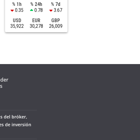
% 1h
% 24h
% 7d
0.35
0.78
3.67
USD
EUR
GBP
35,922
30,278
26,009
nder
s
s del bróker,
es de inversión