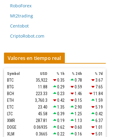
RoboForex
Mt2trading
Centobot
CriptoRobot.com
Valores en tiempo real
Symbol
USD
% 1h
% 24h
% 7d
BTC
35,922
0.35
0.78
3.67
BTG
11.88
0.29
0.59
7.65
BCH
223.33
0.23
1.46
11.84
ETH
3,760.3
0.42
0.15
1.59
ETC
23.40
1.35
2.90
5.19
LTC
45.58
0.39
1.25
0.42
XMR
287.81
0.19
1.13
6.37
DOGE
0.06935
0.62
0.60
1.01
XLM
0.3665
0.22
0.16
5.01