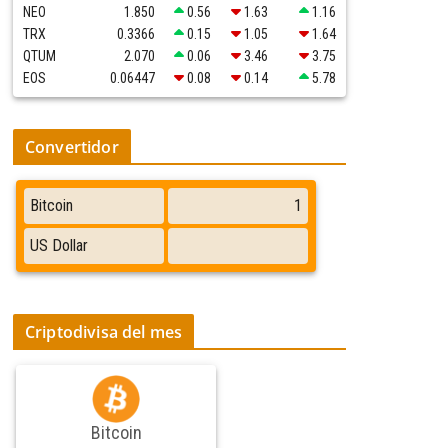
NEO
1.850
0.56
1.63
1.16
TRX
0.3366
0.15
1.05
1.64
QTUM
2.070
0.06
3.46
3.75
EOS
0.06447
0.08
0.14
5.78
Convertidor
Criptodivisa del mes
Bitcoin