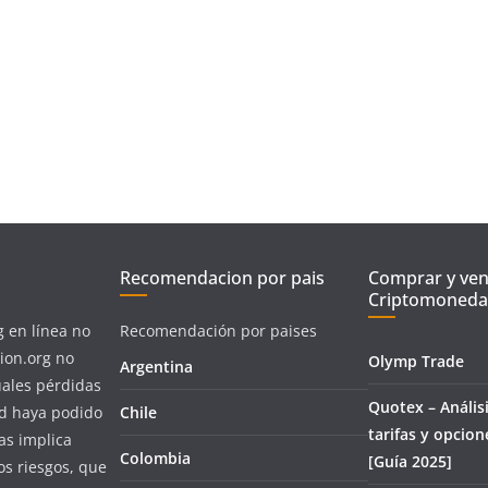
Recomendacion por pais
Comprar y ve
Criptomoneda
g en línea no
Recomendación por paises
ion.org no
Olymp Trade
Argentina
uales pérdidas
Quotex – Análisi
ed haya podido
Chile
tarifas y opcion
as implica
Colombia
[Guía 2025]
os riesgos, que