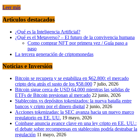
Leer más
Articulos destacados
¿Qué es la Inteligencia Artificial?
¿Qué es el Metaverso? – El futuro de la convivencia humana
Como comprar NFT por primera vez / Guía paso a
paso
La tercera generación de criptomonedas
Noticias e Inversión
Bitcoin se recupera y se estabiliza en $62.800: el mercado
cripto deja atrás el susto de los $58.000
7 julio, 2026
Bitcoin sigue cerca de USD 64.000 mientras las salidas de
ETFs de Bitcoin presionan al mercado
22 junio, 2026
Stablecoins vs depósitos tokenizados: la nueva batalla entre
bancos y cripto por el dinero digital
2 junio, 2026
Acciones tokenizadas: la SEC avanza hacia un nuevo marco
regulatorio en EE. UU.
19 mayo, 2026
Coinbase anuncia avance clave en una ley cripto en EE. UU.:
el debate sobre recompensas en stablecoins podría destrabar la
regulación
11 mayo, 2026