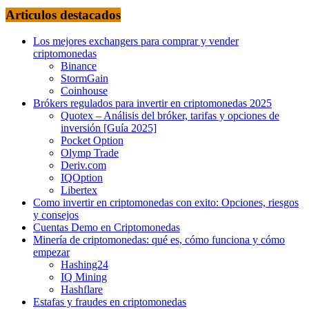
Articulos destacados
Los mejores exchangers para comprar y vender
criptomonedas
Binance
StormGain
Coinhouse
Brókers regulados para invertir en criptomonedas 2025
Quotex – Análisis del bróker, tarifas y opciones de
inversión [Guía 2025]
Pocket Option
Olymp Trade
Deriv.com
IQOption
Libertex
Como invertir en criptomonedas con exito: Opciones, riesgos
y consejos
Cuentas Demo en Criptomonedas
Minería de criptomonedas: qué es, cómo funciona y cómo
empezar
Hashing24
IQ Mining
Hashflare
Estafas y fraudes en criptomonedas