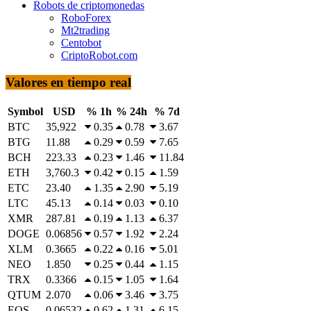
Robots de criptomonedas
RoboForex
Mt2trading
Centobot
CriptoRobot.com
Valores en tiempo real
Symbol
USD
% 1h
% 24h
% 7d
BTC
35,922
0.35
0.78
3.67
BTG
11.88
0.29
0.59
7.65
BCH
223.33
0.23
1.46
11.84
ETH
3,760.3
0.42
0.15
1.59
ETC
23.40
1.35
2.90
5.19
LTC
45.13
0.14
0.03
0.10
XMR
287.81
0.19
1.13
6.37
DOGE
0.06856
0.57
1.92
2.24
XLM
0.3665
0.22
0.16
5.01
NEO
1.850
0.25
0.44
1.15
TRX
0.3366
0.15
1.05
1.64
QTUM
2.070
0.06
3.46
3.75
EOS
0.06532
0.62
1.31
6.15