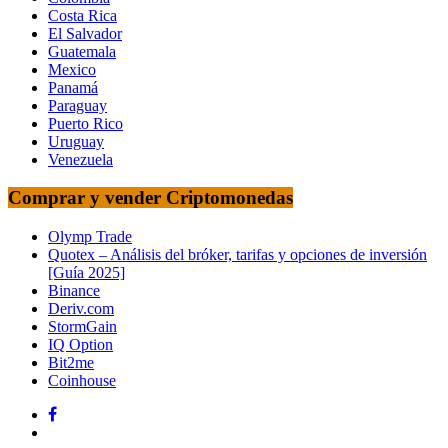
Costa Rica
El Salvador
Guatemala
Mexico
Panamá
Paraguay
Puerto Rico
Uruguay
Venezuela
Comprar y vender Criptomonedas
Olymp Trade
Quotex – Análisis del bróker, tarifas y opciones de inversión
[Guía 2025]
Binance
Deriv.com
StormGain
IQ Option
Bit2me
Coinhouse