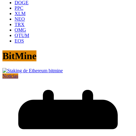
DOGE
PPC
XLM
NEO
TRX
OMG
QTUM
EOS
BitMine
Noticias