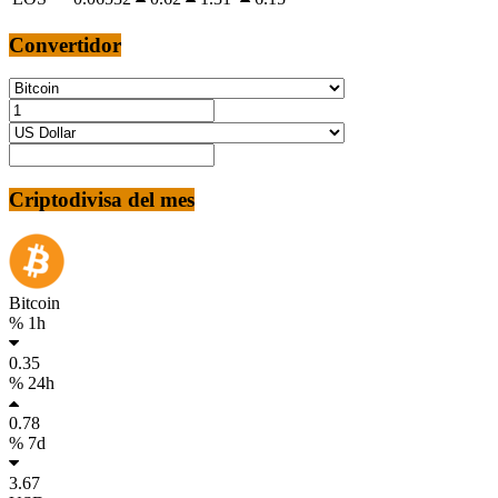
Convertidor
Criptodivisa del mes
Bitcoin
% 1h
0.35
% 24h
0.78
% 7d
3.67